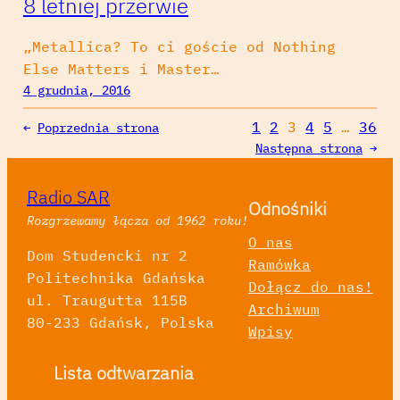
8 letniej przerwie
„Metallica? To ci goście od Nothing
Else Matters i Master…
4 grudnia, 2016
1
2
3
4
5
…
36
←
Poprzednia strona
Następna strona
→
Radio SAR
Odnośniki
Rozgrzewamy łącza od 1962 roku!
O nas
Dom Studencki nr 2
Ramówka
Politechnika Gdańska
Dołącz do nas!
ul. Traugutta 115B
Archiwum
80-233 Gdańsk, Polska
Wpisy
Lista odtwarzania