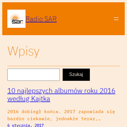
Radio SAR
Wpisy
S
Szukaj
z
u
10 najlepszych albumów roku 2016
k
według Kajtka
a
j
2016 dobiegł końca. 2017 zapowiada się
bardzo ciekawie, jednakże teraz,…
6 stycznia, 2017