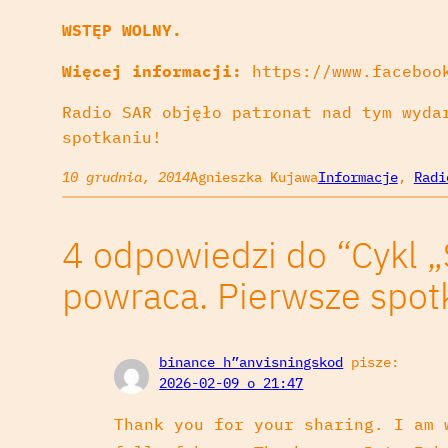
WSTĘP WOLNY.
Więcej informacji:
https://www.facebook
Radio SAR objęło patronat nad tym wyda
spotkaniu!
10 grudnia, 2014
Agnieszka Kujawa
Informacje
, 
Radi
4 odpowiedzi do “Cykl „
powraca. Pierwsze spotka
binance h”anvisningskod
pisze:
2026-02-09 o 21:47
Thank you for your sharing. I am 