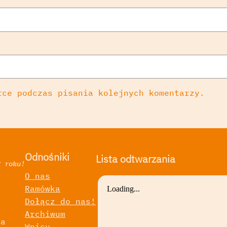
rce podczas pisania kolejnych komentarzy.
Odnośniki
Lista odtwarzania
2 roku!
O nas
Ramówka
a
Dołącz do nas!
Archiwum
ka
Wpisy