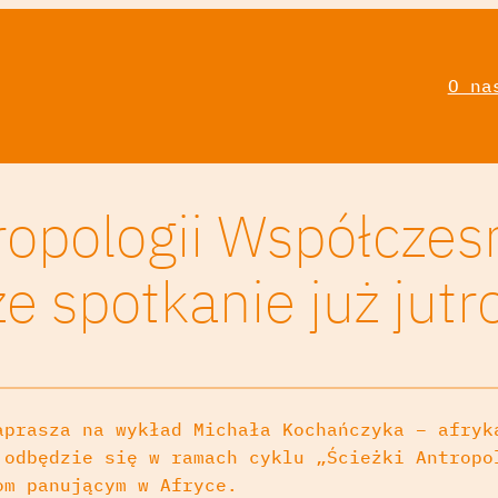
O na
tropologii Współczes
 spotkanie już jutr
aprasza na wykład Michała Kochańczyka – afryk
 odbędzie się w ramach cyklu „Ścieżki Antropo
om panującym w Afryce.