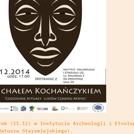
tek (11.12) w Instytucie Archeologii i Etnolo
Ratusza Staromiejskiego).