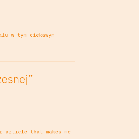
ału w tym ciekawym
zesnej”
r article that makes me