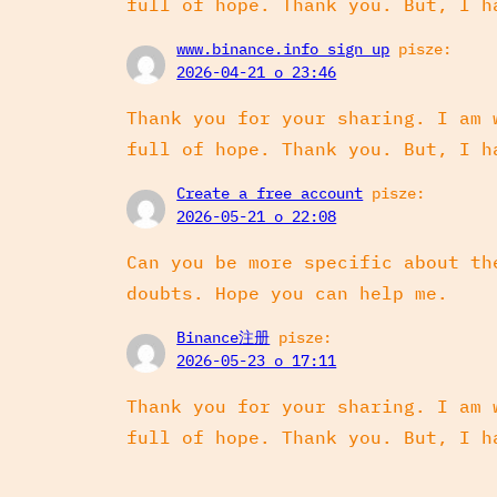
full of hope. Thank you. But, I h
www.binance.info sign up
pisze:
2026-04-21 o 23:46
Thank you for your sharing. I am 
full of hope. Thank you. But, I h
Create a free account
pisze:
2026-05-21 o 22:08
Can you be more specific about th
doubts. Hope you can help me.
Binance注册
pisze:
2026-05-23 o 17:11
Thank you for your sharing. I am 
full of hope. Thank you. But, I h