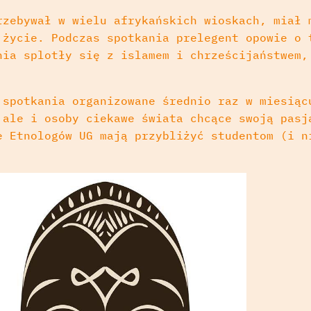
rzebywał w wielu afrykańskich wioskach, miał 
 życie. Podczas spotkania prelegent opowie o 
nia splotły się z islamem i chrześcijaństwem,
 spotkania organizowane średnio raz w miesiąc
 ale i osoby ciekawe świata chcące swoją pasj
e Etnologów UG mają przybliżyć studentom (i n