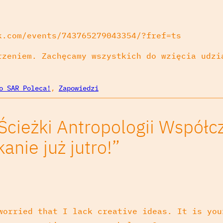
.com/events/743765279043354/?fref=ts
rzeniem. Zachęcamy wszystkich do wzięcia udzi
o SAR Poleca!
, 
Zapowiedzi
Ścieżki Antropologii Współc
nie już jutro!”
worried that I lack creative ideas. It is you