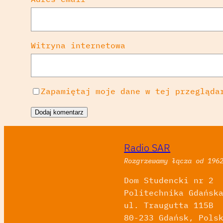
Witryna internetowa
Zapamiętaj moje dane w tej przegląda
Radio SAR
Rozgrzewamy łącza od 196
Dom Studencki nr 2
Politechnika Gdańsk
ul. Traugutta 115B
80-233 Gdańsk, Pols