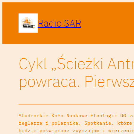
Radio SAR
Cykl „Ścieżki An
powraca. Pierwsze
Studenckie Koło Naukowe Etnologii UG z
żeglarza i polarnika. Spotkanie, które
będzie poświęcone zwyczajom i wierzeni