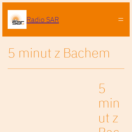
Radio SAR
5 minut z Bachem
5
min
ut z