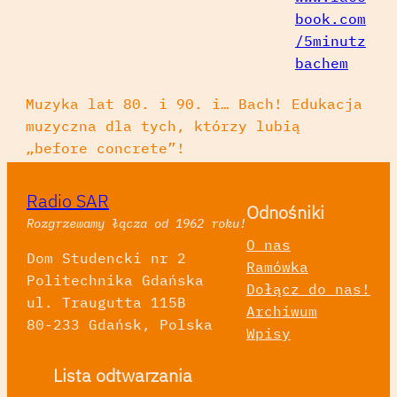
book.com
/5minutz
bachem
Muzyka lat 80. i 90. i… Bach! Edukacja
muzyczna dla tych, którzy lubią
„before concrete”!
Radio SAR
Odnośniki
Rozgrzewamy łącza od 1962 roku!
O nas
Dom Studencki nr 2
Ramówka
Politechnika Gdańska
Dołącz do nas!
ul. Traugutta 115B
Archiwum
80-233 Gdańsk, Polska
Wpisy
Lista odtwarzania