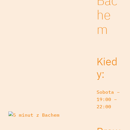
Bac
he
m
Kied
y:
Sobota –
19:00 –
22:00