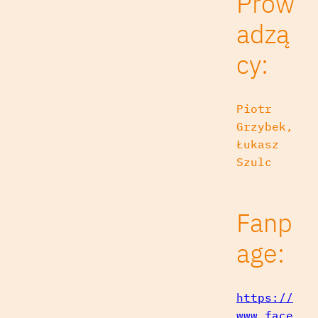
Prow
adzą
cy:
Piotr
Grzybek,
Łukasz
Szulc
Fanp
age:
https://
www.face