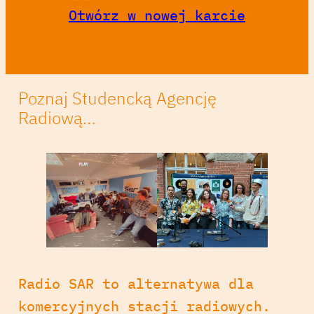
Otwórz w nowej karcie
Poznaj Studencką Agencję
Radiową…
Radio SAR to alternatywa dla
komercyjnych stacji radiowych.