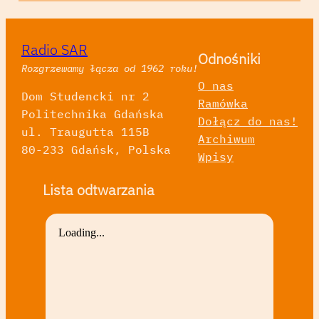
Radio SAR
Odnośniki
Rozgrzewamy łącza od 1962 roku!
O nas
Dom Studencki nr 2
Ramówka
Politechnika Gdańska
Dołącz do nas!
ul. Traugutta 115B
Archiwum
80-233 Gdańsk, Polska
Wpisy
Lista odtwarzania