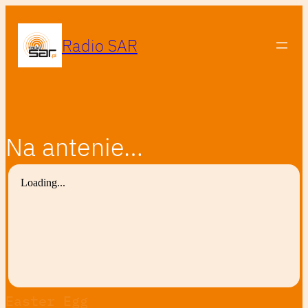
Radio SAR
Na antenie…
Easter Egg