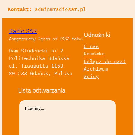
Kontakt:
admin@radiosar.pl
Radio SAR
Odnośniki
Rozgrzewamy łącza od 1962 roku!
O nas
Dom Studencki nr 2
Ramówka
Politechnika Gdańska
Dołącz do nas!
ul. Traugutta 115B
Archiwum
80-233 Gdańsk, Polska
Wpisy
Lista odtwarzania