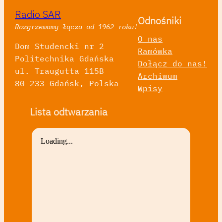
Radio SAR
Odnośniki
Rozgrzewamy łącza od 1962 roku!
O nas
Dom Studencki nr 2
Ramówka
Politechnika Gdańska
Dołącz do nas!
ul. Traugutta 115B
Archiwum
80-233 Gdańsk, Polska
Wpisy
Lista odtwarzania