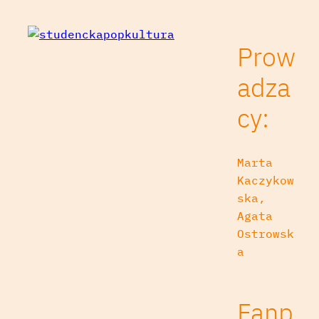
Prow
adza
cy:
Marta
Kaczykow
ska,
Agata
Ostrowsk
a
Fanp