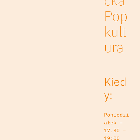
cka
Pop
kult
ura
Kied
y:
Poniedzi
ałek –
17:30 –
19:00