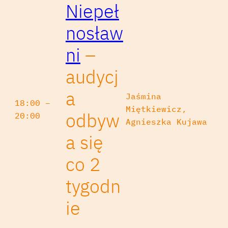
Niepeł
nosław
ni
–
audycj
a
Jaśmina
18:00 –
Miętkiewicz,
odbyw
20:00
Agnieszka Kujawa
a się
co 2
tygodn
ie