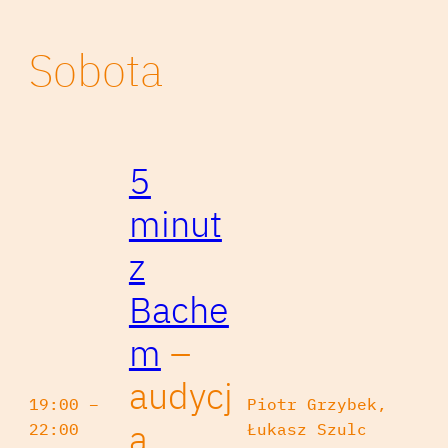
Sobota
5
minut
z
Bache
m
–
audycj
19:00 –
Piotr Grzybek,
a
22:00
Łukasz Szulc