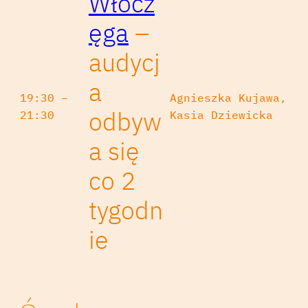
Włócz
ęga
–
audycj
a
19:30 –
Agnieszka Kujawa,
odbyw
21:30
Kasia Dziewicka
a się
co 2
tygodn
ie