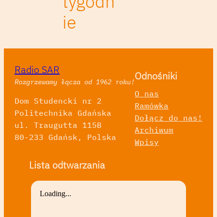
tygodn
ie
Radio SAR
Odnośniki
Rozgrzewamy łącza od 1962 roku!
O nas
Dom Studencki nr 2
Ramówka
Politechnika Gdańska
Dołącz do nas!
ul. Traugutta 115B
Archiwum
80-233 Gdańsk, Polska
Wpisy
Lista odtwarzania