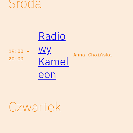
Środa
Radio
wy
19:00 –
Anna Choińska
Kamel
20:00
eon
Czwartek