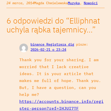
24 marca, 2014
Magda Chmielewska
Muzyka
, 
Nowości
6 odpowiedzi do “Elliphnat
uchyla rąbka tajemnicy…”
binance Registrera dig
pisze:
2026-02-21 o 23:24
Thank you for your sharing. I am
worried that I lack creative
ideas. It is your article that
makes me full of hope. Thank you.
But, I have a question, can you
help me?
https://accounts.binance.info/regi
ster-person?ref=IHJUI7TF