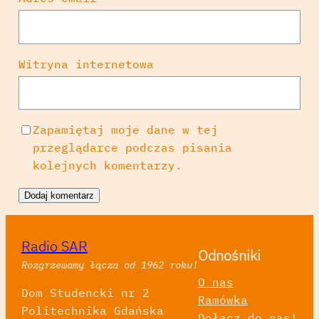
Witryna internetowa
Zapamiętaj moje dane w tej
przeglądarce podczas pisania
kolejnych komentarzy.
Radio SAR
Odnośniki
Rozgrzewamy łącza od 1962 roku!
O nas
Dom Studencki nr 2
Ramówka
Politechnika Gdańska
Dołącz do nas!