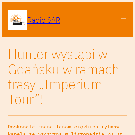
Radio SAR
Hunter wystąpi w
Gdańsku w ramach
trasy „Imperium
Tour”!
Doskonale znana fanom ciężkich rytmów
kapela ze Szczytna w listopadzie 2013r.