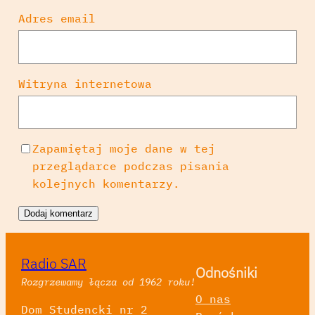
Adres email
Witryna internetowa
Zapamiętaj moje dane w tej
przeglądarce podczas pisania
kolejnych komentarzy.
Radio SAR
Odnośniki
Rozgrzewamy łącza od 1962 roku!
O nas
Dom Studencki nr 2