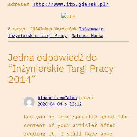
adresem
http://www.itp.gdansk.pl/
6 marca, 2014
Jakub Wardziński
Informacje
Inżynierskie Targi Pracy
, 
Mateusz Neska
Jedna odpowiedź do
“Inżynierskie Targi Pracy
2014”
binance anm”alan
pisze:
2026-04-04 o 12:12
Can you be more specific about the
content of your article? After
reading it, I still have some