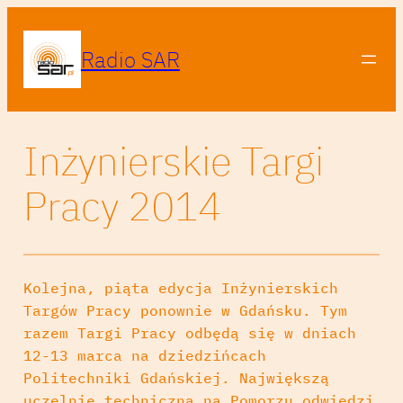
Radio SAR
Inżynierskie Targi
Pracy 2014
Kolejna, piąta edycja Inżynierskich
Targów Pracy ponownie w Gdańsku. Tym
razem Targi Pracy odbędą się w dniach
12-13 marca na dziedzińcach
Politechniki Gdańskiej. Największą
uczelnię techniczną na Pomorzu odwiedzi