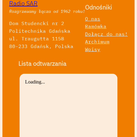
Radio SAR
Odnośniki
Rozgrzewamy łącza od 1962 roku!
O nas
Dom Studencki nr 2
Ramówka
Politechnika Gdańska
Dołącz do nas!
ul. Traugutta 115B
Archiwum
80-233 Gdańsk, Polska
Wpisy
Lista odtwarzania