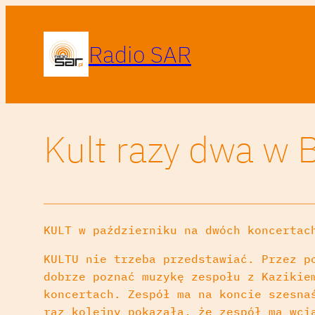
Radio SAR
Kult razy dwa w 
KULT w październiku na dwóch koncertac
KULTU nie trzeba przedstawiać. Przez p
dobrze poznać muzykę zespołu z Kazikie
koncertach. Zespół ma na koncie szesna
raz kolejny pokazała, że zespół ma wci