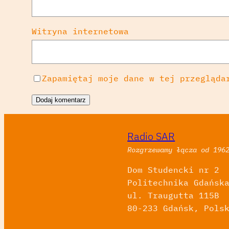
Witryna internetowa
Zapamiętaj moje dane w tej przegląda
Radio SAR
Rozgrzewamy łącza od 196
Dom Studencki nr 2
Politechnika Gdańsk
ul. Traugutta 115B
80-233 Gdańsk, Pols