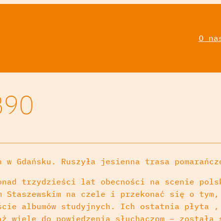
O na
B90
h w Gdańsku. Ruszyła jesienna trasa pomarańcz
onad trzydzieści lat obecności na scenie pols
m Staszewskim na czele i przekonać się o tym,
ście albumów studyjnych. Ich ostatnia płyta ,
ąż wiele do powiedzenia słuchaczom – została 