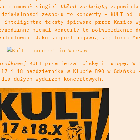
sto
promował singiel
Układ zamknięty
zapowiada
 działalności zespołu to koncerty – KULT od l
, inteligentne teksty śpiewane przez Kazika w
zygodzinne niemal koncerty to potwierdzenie d
endrolowca. Jako support pojawią się Toxic Mu
ernikowej
KULT przemierza Polskę i Europę. W 
 17 i 18 października w Klubie B90 w Gdańsku 
 dla dużych wydarzeń koncertowych.