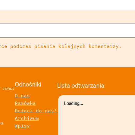
rce podczas pisania kolejnych komentarzy.
Odnośniki
Lista odtwarzania
2 roku!
O nas
Ramówka
a
Dołącz do nas!
Archiwum
ka
Wpisy