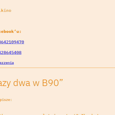
ikino
cebook’u:
8642109470
428645408
arzenia
razy dwa w B90”
pisze: