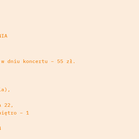
NIA
 w dniu koncertu – 55 zł.
ia),
a 22,
piętro – 1
4