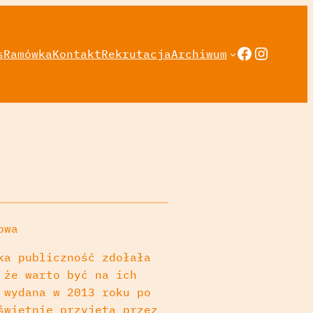
Faceboo
Instag
s
Ramówka
Kontakt
Rekrutacja
Archiwum
owa
ka publiczność zdołała
 że warto być na ich
 wydana w 2013 roku po
świetnie przyjęta przez