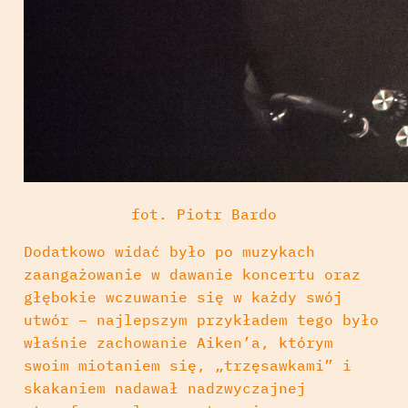
fot. Piotr Bardo
Dodatkowo widać było po muzykach
zaangażowanie w dawanie koncertu oraz
głębokie wczuwanie się w każdy swój
utwór – najlepszym przykładem tego było
właśnie zachowanie Aiken’a, którym
swoim miotaniem się, „trzęsawkami” i
skakaniem nadawał nadzwyczajnej