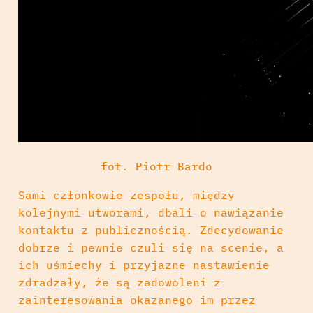
fot. Piotr Bardo
Sami członkowie zespołu, między
kolejnymi utworami, dbali o nawiązanie
kontaktu z publicznością. Zdecydowanie
dobrze i pewnie czuli się na scenie, a
ich uśmiechy i przyjazne nastawienie
zdradzały, że są zadowoleni z
zainteresowania okazanego im przez