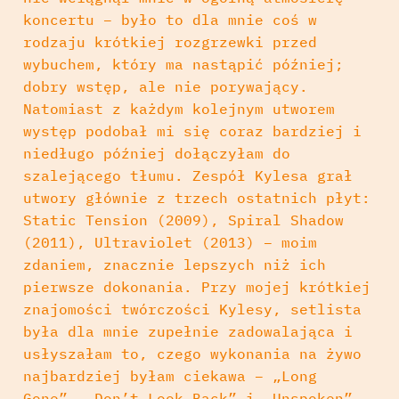
koncertu – było to dla mnie coś w
rodzaju krótkiej rozgrzewki przed
wybuchem, który ma nastąpić później;
dobry wstęp, ale nie porywający.
Natomiast z każdym kolejnym utworem
występ podobał mi się coraz bardziej i
niedługo później dołączyłam do
szalejącego tłumu. Zespół Kylesa grał
utwory głównie z trzech ostatnich płyt:
Static Tension (2009), Spiral Shadow
(2011), Ultraviolet (2013) – moim
zdaniem, znacznie lepszych niż ich
pierwsze dokonania. Przy mojej krótkiej
znajomości twórczości Kylesy, setlista
była dla mnie zupełnie zadowalająca i
usłyszałam to, czego wykonania na żywo
najbardziej byłam ciekawa – „Long
Gone”, „Don’t Look Back” i „Unspoken”.