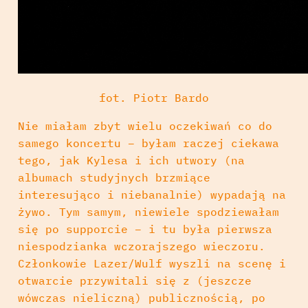
fot. Piotr Bardo
Nie miałam zbyt wielu oczekiwań co do
samego koncertu – byłam raczej ciekawa
tego, jak Kylesa i ich utwory (na
albumach studyjnych brzmiące
interesująco i niebanalnie) wypadają na
żywo. Tym samym, niewiele spodziewałam
się po supporcie – i tu była pierwsza
niespodzianka wczorajszego wieczoru.
Członkowie Lazer/Wulf wyszli na scenę i
otwarcie przywitali się z (jeszcze
wówczas nieliczną) publicznością, po