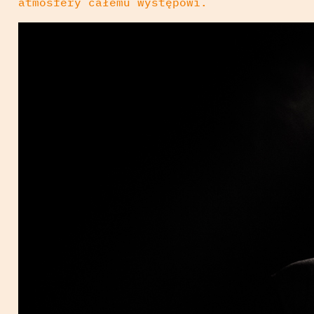
atmosfery całemu występowi.