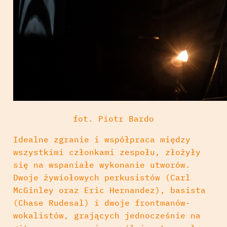
fot. Piotr Bardo
Idealne zgranie i współpraca między
wszystkimi członkami zespołu, złożyły
się na wspaniałe wykonanie utworów.
Dwoje żywiołowych perkusistów (Carl
McGinley oraz Eric Hernandez), basista
(Chase Rudesal) i dwoje frontmanów-
wokalistów, grających jednocześnie na