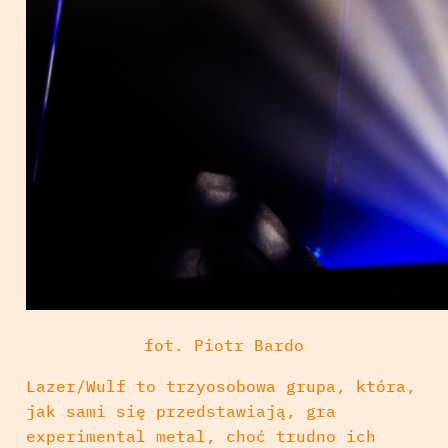
fot. Piotr Bardo
Lazer/Wulf to trzyosobowa grupa, która,
jak sami się przedstawiają, gra
experimental metal, choć trudno ich