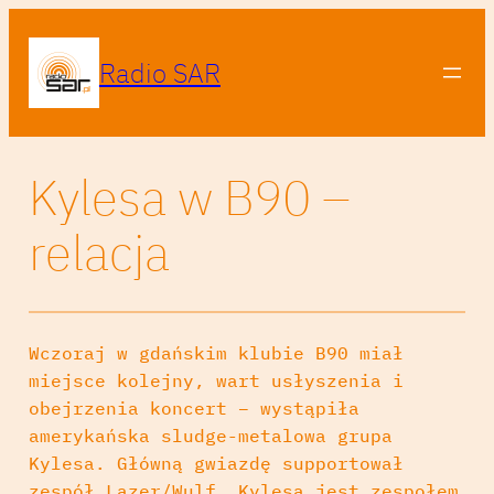
Radio SAR
Kylesa w B90 –
relacja
Wczoraj w gdańskim klubie B90 miał
miejsce kolejny, wart usłyszenia i
obejrzenia koncert – wystąpiła
amerykańska sludge-metalowa grupa
Kylesa. Główną gwiazdę supportował
zespół Lazer/Wulf.
Kylesa jest zespołem