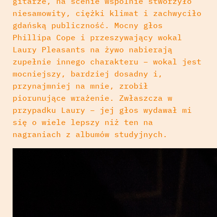
gitarze, na scenie wspólnie stworzyło
niesamowity, ciężki klimat i zachwyciło
gdańską publiczność. Mocny głos
Phillipa Cope i przeszywający wokal
Laury Pleasants na żywo nabierają
zupełnie innego charakteru – wokal jest
mocniejszy, bardziej dosadny i,
przynajmniej na mnie, zrobił
piorunujące wrażenie. Zwłaszcza w
przypadku Laury – jej głos wydawał mi
się o wiele lepszy niż ten na
nagraniach z albumów studyjnych.