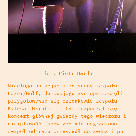
fot. Piotr Bardo
Niedługo po zejściu ze sceny zespołu
Lazer/Wulf, do swojego występu zaczęli
przygotowywać się członkowie zespołu
Kylesa. Wkrótce po tym rozpoczął się
koncert głównej gwiazdy tego wieczoru i
cierpliwość fanów została nagrodzona.
Zespół od razu przeszedł do sedna i po