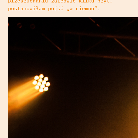
przesłuchaniu zaledwie kilku płyt,
postanowiłam pójść „w ciemno”.