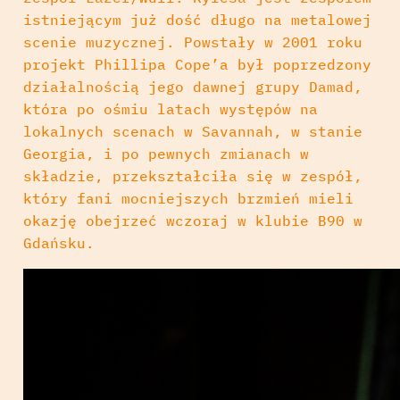
istniejącym już dość długo na metalowej
scenie muzycznej. Powstały w 2001 roku
projekt Phillipa Cope’a był poprzedzony
działalnością jego dawnej grupy Damad,
która po ośmiu latach występów na
lokalnych scenach w Savannah, w stanie
Georgia, i po pewnych zmianach w
składzie, przekształciła się w zespół,
który fani mocniejszych brzmień mieli
okazję obejrzeć wczoraj w klubie B90 w
Gdańsku.