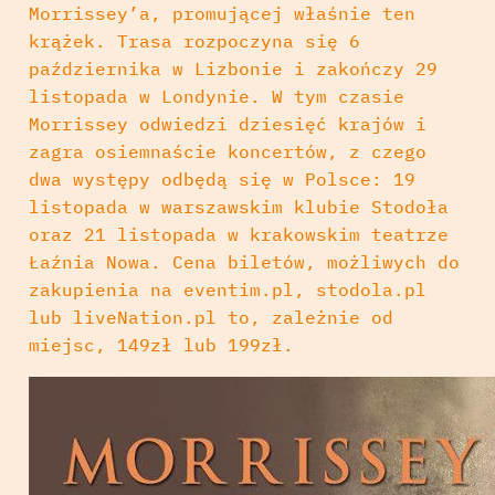
Morrissey’a, promującej właśnie ten
krążek. Trasa rozpoczyna się 6
października w Lizbonie i zakończy 29
listopada w Londynie. W tym czasie
Morrissey odwiedzi dziesięć krajów i
zagra osiemnaście koncertów, z czego
dwa występy odbędą się w Polsce: 19
listopada w warszawskim klubie Stodoła
oraz 21 listopada w krakowskim teatrze
Łaźnia Nowa. Cena biletów, możliwych do
zakupienia na eventim.pl, stodola.pl
lub liveNation.pl to, zależnie od
miejsc, 149zł lub 199zł.