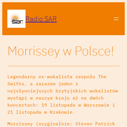
Radio SAR
Morrissey w Polsce!
Legendarny ex-wokalista zespołu The
Smiths, a zarazem jeden z
najsłynniejszych brytyjskich wokalistów
wystąpi w naszym kraju aż na dwóch
koncertach: 19 listopada w Warszawie i
21 listopada w Krakowie.
Morrissey (oryginalnie: Steven Patrick