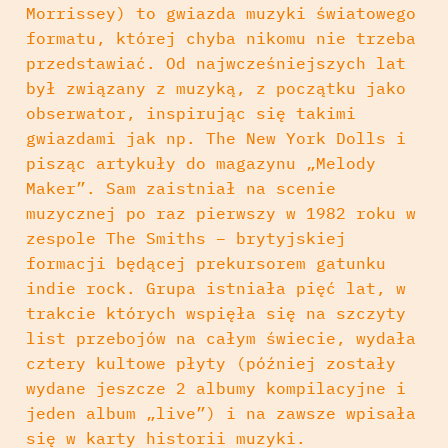
Morrissey) to gwiazda muzyki światowego
formatu, której chyba nikomu nie trzeba
przedstawiać. Od najwcześniejszych lat
był związany z muzyką, z początku jako
obserwator, inspirując się takimi
gwiazdami jak np. The New York Dolls i
pisząc artykuły do magazynu „Melody
Maker”. Sam zaistniał na scenie
muzycznej po raz pierwszy w 1982 roku w
zespole The Smiths – brytyjskiej
formacji będącej prekursorem gatunku
indie rock. Grupa istniała pięć lat, w
trakcie których wspięła się na szczyty
list przebojów na całym świecie, wydała
cztery kultowe płyty (później zostały
wydane jeszcze 2 albumy kompilacyjne i
jeden album „live”) i na zawsze wpisała
się w karty historii muzyki.