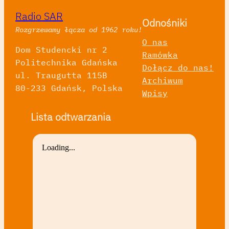
Radio SAR
Odnośniki
Rozgrzewamy łącza od 1962 roku!
O nas
Dom Studencki nr 2
Ramówka
Politechnika Gdańska
Dołącz do nas!
ul. Traugutta 115B
Archiwum
80-233 Gdańsk, Polska
Wpisy
Lista odtwarzania