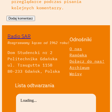
przeglądarce podczas pisania
kolejnych komentarzy.
Radio SAR
Odnośniki
Rozgrzewamy łącza od 1962 roku!
O nas
Dom Studencki nr 2
Ramówka
Politechnika Gdańska
Dołącz do nas!
ul. Traugutta 115B
Archiwum
80-233 Gdańsk, Polska
Wpisy
Lista odtwarzania