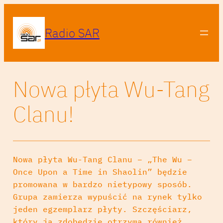
Radio SAR
Nowa płyta Wu-Tang
Clanu!
Nowa płyta Wu-Tang Clanu – „The Wu –
Once Upon a Time in Shaolin” będzie
promowana w bardzo nietypowy sposób.
Grupa zamierza wypuścić na rynek tylko
jeden egzemplarz płyty. Szczęściarz,
który ją zdobędzie otrzyma również