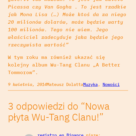
Picassa czy Van Gogha . To jest rzadkie
jak Mona Lisa (…) Może ktoś da za niego
20 milionów dolarów, może będzie warty
100 milionów. Tego nie wiem. Jego
właściciel zadecyduje jaka będzie jego
rzeczywista wartość”
W tym roku ma również ukazać się
kolejny album Wu-Tang Clanu „A Better
Tommorow”.
9 kwietnia, 2014
Mateusz Dolatta
Muzyka
, 
Nowości
3 odpowiedzi do “Nowa
płyta Wu-Tang Clanu!”
registro en Binance
pisze: