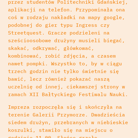
przez studentów Politechniki Gdańskiej,
aplikacji na telefon. Przypominała ona
coś w rodzaju nakładki na mapy google,
podobnej do gier typu Ingress czy
Streetquest. Gracze podzieleni na
sześcioosobowe drużyny musieli biegać,
skakać, odkrywać, główkować,
kombinować, robić zdjęcia, a czasem
nawet pompki. Wszystko to, by w ciągu
trzech godzin nie tylko świetnie się
bawić, lecz również pokazać naszą
uczelnię od innej, ciekawszej strony w
ramach XII Bałtyckiego Festiwalu Nauki.
Impreza rozpoczęła się i skończyła na
terenie Galerii Przymorze. Dwadzieścia
siedem drużyn, przebranych w niebieskie
koszulki, stawiło się na miejscu o
godzinie 11.00. Słońce grzało