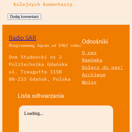
kolejnych komentarzy.
Radio SAR
Odnośniki
Rozgrzewamy łącza od 1962 roku!
O nas
Dom Studencki nr 2
Ramówka
Politechnika Gdańska
Dołącz do nas!
ul. Traugutta 115B
Archiwum
80-233 Gdańsk, Polska
Wpisy
Lista odtwarzania