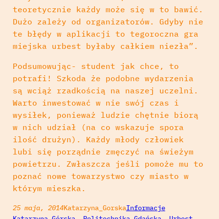
teoretycznie każdy może się w to bawić.
Dużo zależy od organizatorów. Gdyby nie
te błędy w aplikacji to tegoroczna gra
miejska urbest byłaby całkiem niezła”.
Podsumowując- student jak chce, to
potrafi! Szkoda że podobne wydarzenia
są wciąż rzadkością na naszej uczelni.
Warto inwestować w nie swój czas i
wysiłek, ponieważ ludzie chętnie biorą
w nich udział (na co wskazuje spora
ilość drużyn). Każdy młody człowiek
lubi się porządnie zmęczyć na świeżym
powietrzu. Zwłaszcza jeśli pomoże mu to
poznać nowe towarzystwo czy miasto w
którym mieszka.
25 maja, 2014
Katarzyna_Gorska
Informacje
Katarzyna Górska
, 
Politechnika Gdańska
, 
Urbest