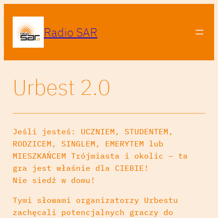
Radio SAR
Urbest 2.0
Jeśli jesteś: UCZNIEM, STUDENTEM,
RODZICEM, SINGLEM, EMERYTEM lub
MIESZKAŃCEM Trójmiasta i okolic – ta
gra jest właśnie dla CIEBIE!
Nie siedź w domu!
Tymi słowami organizatorzy Urbestu
zachęcali potencjalnych graczy do