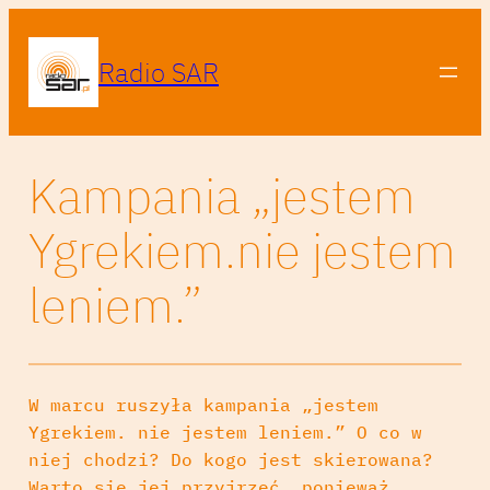
Radio SAR
Kampania „jestem
Ygrekiem.nie jestem
leniem.”
W marcu ruszyła kampania „jestem
Ygrekiem. nie jestem leniem.” O co w
niej chodzi? Do kogo jest skierowana?
Warto się jej przyjrzeć, ponieważ