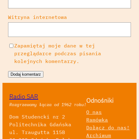
Witryna internetowa
Zapamiętaj moje dane w tej
przeglądarce podczas pisania
kolejnych komentarzy.
Radio SAR
Odnośniki
Rozgrzewamy łącza od 1962 roku!
O nas
Dom Studencki nr 2
Ramówka
Politechnika Gdańska
Dołącz do nas!
ul. Traugutta 115B
Archiwum