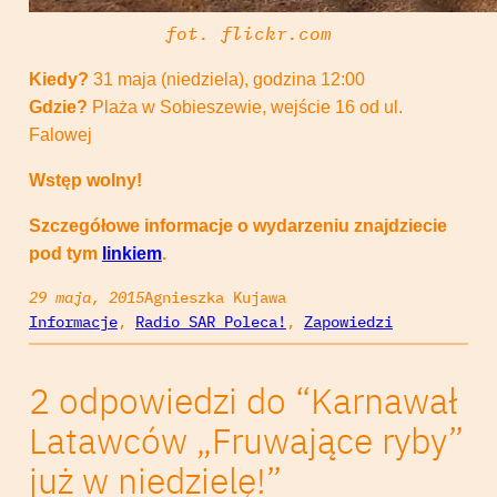
fot. flickr.com
Kiedy?
31 maja (niedziela), godzina 12:00
Gdzie?
Plaża w Sobieszewie, wejście 16 od ul.
Falowej
Wstęp wolny!
Szczegółowe informacje o wydarzeniu znajdziecie
pod tym
linkiem
.
29 maja, 2015
Agnieszka Kujawa
Informacje
, 
Radio SAR Poleca!
, 
Zapowiedzi
2 odpowiedzi do “Karnawał
Latawców „Fruwające ryby”
już w niedzielę!”