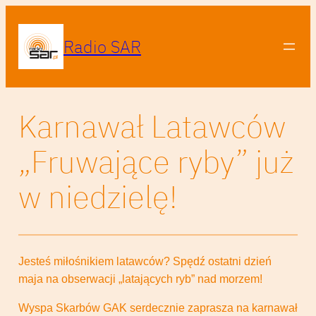
Radio SAR
Karnawał Latawców
„Fruwające ryby” już
w niedzielę!
Jesteś miłośnikiem latawców? Spędź ostatni dzień
maja na obserwacji „latających ryb” nad morzem!
Wyspa Skarbów GAK serdecznie zaprasza na karnawał