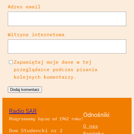
Adres email
Witryna internetowa
Zapamiętaj moje dane w tej
przeglądarce podczas pisania
kolejnych komentarzy.
Radio SAR
Odnośniki
Rozgrzewamy łącza od 1962 roku!
O nas
Dom Studencki nr 2
Ramówka