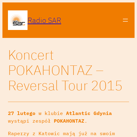
Radio SAR
Koncert
POKAHONTAZ –
Reversal Tour 2015
27 lutego
w klubie
Atlantic Gdynia
wystąpi zespół
POKAHONTAZ
.
Raperzy z Katowic mają już na swoim