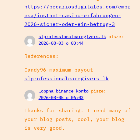
https://becariosdigitales.com/empr
esa/instant-casino-erfahrungen-
2026-sicher-oder-ein-betrug-3
slprofessionalcaregivers.lk
pisze:
2026-08-03 o 03:44
References:
Candy96 maximum payout
slprofessionalcaregivers.lk
„oppna binance-konto
pisze:
2026-08-05 o 06:03
Thanks for sharing. I read many of
your blog posts, cool, your blog
is very good.