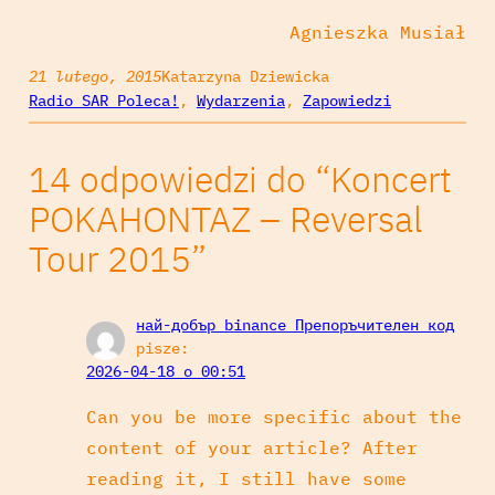
Agnieszka Musiał
21 lutego, 2015
Katarzyna Dziewicka
Radio SAR Poleca!
, 
Wydarzenia
, 
Zapowiedzi
14 odpowiedzi do “Koncert
POKAHONTAZ – Reversal
Tour 2015”
най-добър binance Препоръчителен код
pisze:
2026-04-18 o 00:51
Can you be more specific about the
content of your article? After
reading it, I still have some