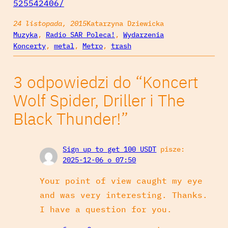
525542406/
24 listopada, 2015
Katarzyna Dziewicka
Muzyka
, 
Radio SAR Poleca!
, 
Wydarzenia
Koncerty
, 
metal
, 
Metro
, 
trash
3 odpowiedzi do “Koncert
Wolf Spider, Driller i The
Black Thunder!”
Sign up to get 100 USDT
pisze:
2025-12-06 o 07:50
Your point of view caught my eye
and was very interesting. Thanks.
I have a question for you.