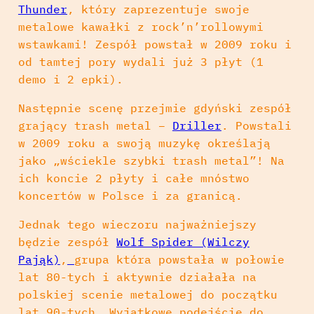
Thunder
, który zaprezentuje swoje
metalowe kawałki z rock’n’rollowymi
wstawkami! Zespół powstał w 2009 roku i
od tamtej pory wydali już 3 płyt (1
demo i 2 epki).
Następnie scenę przejmie gdyński zespół
grający trash metal –
Driller
. Powstali
w 2009 roku a swoją muzykę określają
jako „wściekle szybki trash metal”! Na
ich koncie 2 płyty i całe mnóstwo
koncertów w Polsce i za granicą.
Jednak tego wieczoru najważniejszy
będzie zespół
Wolf Spider (Wilczy
Pająk)
,
grupa która powstała w połowie
lat 80-tych i aktywnie działała na
polskiej scenie metalowej do początku
lat 90-tych. Wyjątkowe podejście do