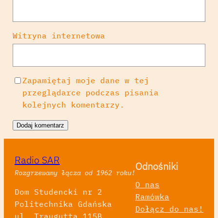
Witryna internetowa
Zapamiętaj moje dane w tej
przeglądarce podczas pisania
kolejnych komentarzy.
Radio SAR
Odnośniki
Rozgrzewamy łącza od 1962 roku!
O nas
Dom Studencki nr 2
Ramówka
Politechnika Gdańska
Dołącz do nas!
ul. Traugutta 115B