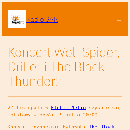
Radio SAR
Koncert Wolf Spider,
Driller i The Black
Thunder!
27 listopada w
Klubie Metro
szykuje się
metalowy wieczór. Start o 20:00.
Koncert rozpocznie bytowski
The Black