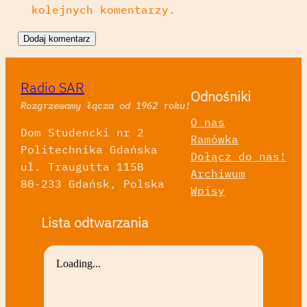
kolejnych komentarzy.
Radio SAR
Odnośniki
Rozgrzewamy łącza od 1962 roku!
O nas
Dom Studencki nr 2
Ramówka
Politechnika Gdańska
Dołącz do nas!
ul. Traugutta 115B
Archiwum
80-233 Gdańsk, Polska
Wpisy
Lista odtwarzania