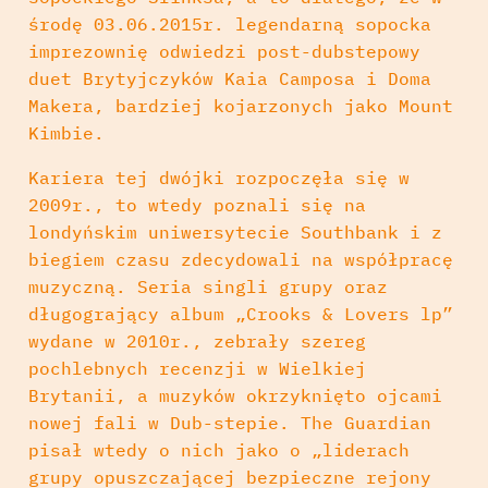
środę 03.06.2015r. legendarną sopocka
imprezownię odwiedzi post-dubstepowy
duet Brytyjczyków Kaia Camposa i Doma
Makera, bardziej kojarzonych jako Mount
Kimbie.
Kariera tej dwójki rozpoczęła się w
2009r., to wtedy poznali się na
londyńskim uniwersytecie Southbank i z
biegiem czasu zdecydowali na współpracę
muzyczną. Seria singli grupy oraz
długogrający album „Crooks & Lovers lp”
wydane w 2010r., zebrały szereg
pochlebnych recenzji w Wielkiej
Brytanii, a muzyków okrzyknięto ojcami
nowej fali w Dub-stepie. The Guardian
pisał wtedy o nich jako o „liderach
grupy opuszczającej bezpieczne rejony