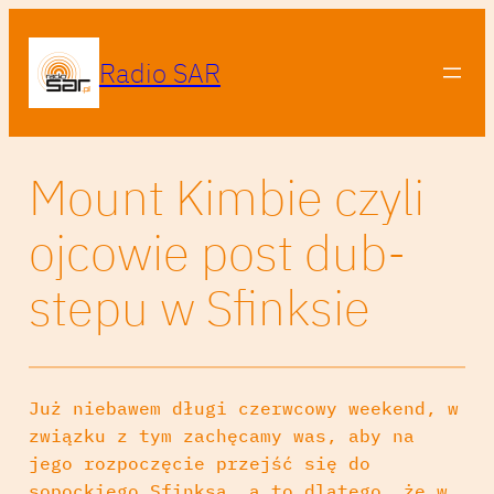
Radio SAR
Mount Kimbie czyli
ojcowie post dub-
stepu w Sfinksie
Już niebawem długi czerwcowy weekend, w
związku z tym zachęcamy was, aby na
jego rozpoczęcie przejść się do
sopockiego Sfinksa, a to dlatego, że w