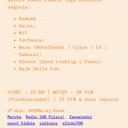
zagrają:
Radekk ,
Vacos,
MiT
Fontanna:
Reza (Metalheadz | Cylon | CX |
Samurai)
Alexus (Good Looking | Fokuz)
Dark Smile Fam
START – 22:00 | WSTĘP – 30 PLN
(Przedsprzedaż) / 35 PLN w dniu imprezy
27 maja, 2015
Maciej Bronk
Muzyka
, 
Radio SAR Poleca!
, 
Zapowiedzi
mount kimbie
, 
radiosar
, 
sfinks700