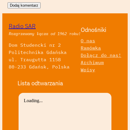
Radio SAR
Odnośniki
Rozgrzewamy łącza od 1962 roku!
O nas
Dom Studencki nr 2
Ramówka
Politechnika Gdańska
Dołącz do nas!
ul. Traugutta 115B
Archiwum
80-233 Gdańsk, Polska
Wpisy
Lista odtwarzania