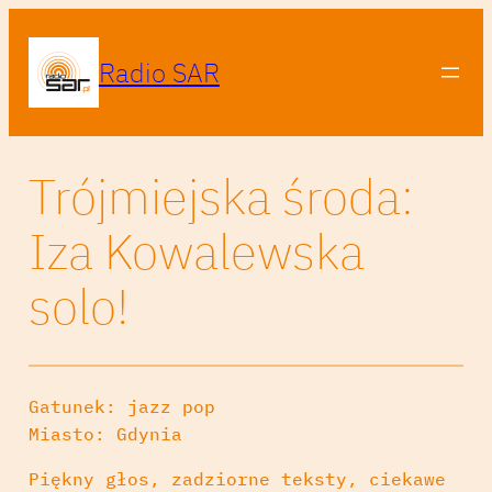
Radio SAR
Trójmiejska środa:
Iza Kowalewska
solo!
Gatunek: jazz pop
Miasto: Gdynia
Piękny głos, zadziorne teksty, ciekawe