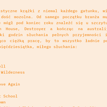
styczne krążki z niemal każdego gatunku, w
 dość mozolna. Od samego początku branża mu
e mógł pod koniec roku znaleźć się u szczyt
ch House, Destroyer a kończąc na australi
tki godzin słuchania pełnych przyjemności 
jąco ciężką pracę, by to wszystko ładnie p
pięćdziesiątka, miłego słuchania:
ell
 Wilderness
ove Again
t School
own