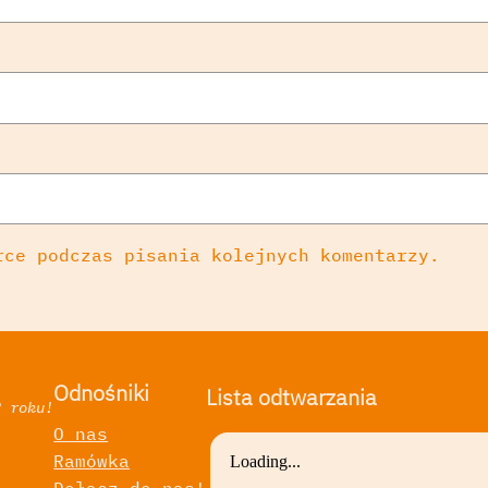
rce podczas pisania kolejnych komentarzy.
Odnośniki
Lista odtwarzania
2 roku!
O nas
Ramówka
a
Dołącz do nas!