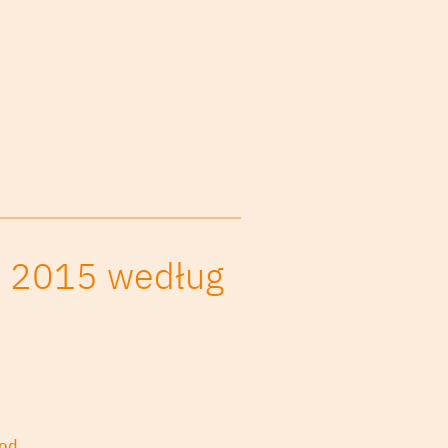
u 2015 według
od.