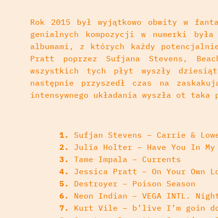
Rok 2015 był wyjątkowo obwity w fanta
genialnych kompozycji w numerki była
albumami, z których każdy potencjalni
Pratt poprzez Sufjana Stevens, Bea
wszystkich tych płyt wyszły dziesią
następnie przyszedł czas na zaskaku
intensywnego układania wyszła ot taka 
1.
Sufjan Stevens – Carrie & Low
2.
Julia Holter – Have You In My
3.
Tame Impala – Currents
4.
Jessica Pratt – On Your Own L
5.
Destroyer – Poison Season
6.
Neon Indian – VEGA INTL. Nigh
7.
Kurt Vile – b’live I’m goin d