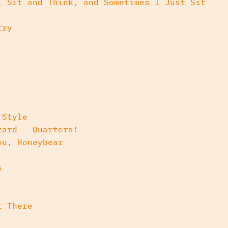
 Sit and Think, and Sometimes I Just Sit
rry
 Style
zard – Quarters!
ou, Honeybear
s
t There