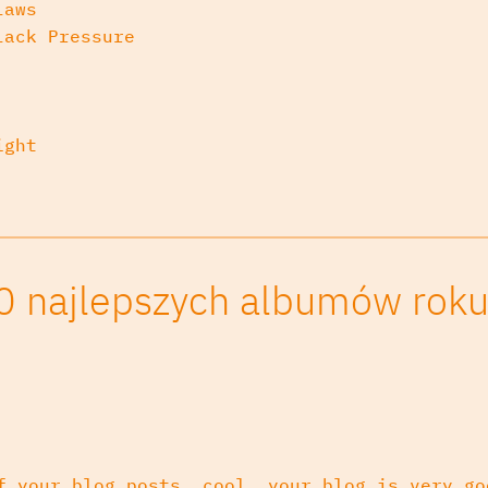
laws
lack Pressure
ight
0 najlepszych albumów rok
f your blog posts, cool, your blog is very go