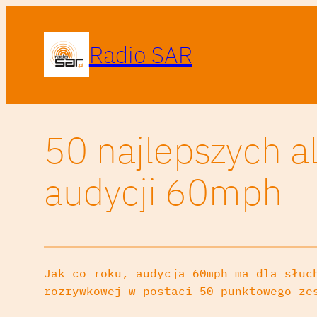
Radio SAR
50 najlepszych 
audycji 60mph
Jak co roku, audycja 60mph ma dla słuc
rozrywkowej w postaci 50 punktowego ze