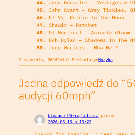
44.
Jose Gonzalez – Vestiges & C
45.
John Grant – Grey Tickles, B
46.
El Vy- Return to the Moon
47.
Shamir – Ratchet
48.
Of Montreal – Aureate Gloom
49.
Bob Dylan – Shadows In The N
50.
Juan Wauters – Who Me ?
7 stycznia, 2016
Rafał Stefaniszyn
Muzyka
Jedna odpowiedź do “5
audycji 60mph”
binance US-registrera
pisze:
2026-05-13 o 13:22
Thanks for sharing. I read many o