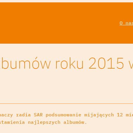
O na
albumów roku 2015 
haczy radia SAR podsumowanie mijających 12 mi
stawienia najlepszych albumów.