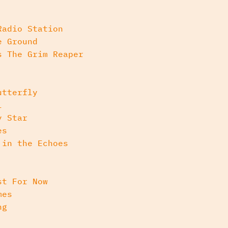
Radio Station
e Ground
s The Grim Reaper
utterfly
l
y Star
es
 in the Echoes
st For Now
mes
ng