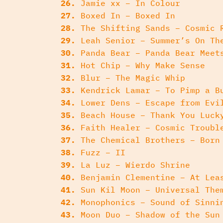
26.
Jamie xx – In Colour
27.
Boxed In – Boxed In
28.
The Shifting Sands – Cosmic 
29.
Leah Senior – Summer’s On Th
30.
Panda Bear – Panda Bear Meet
31.
Hot Chip – Why Make Sense
32.
Blur – The Magic Whip
33.
Kendrick Lamar – To Pimp a B
34.
Lower Dens – Escape from Evi
35.
Beach House – Thank You Luck
36.
Faith Healer – Cosmic Troubl
37.
The Chemical Brothers – Born
38.
Fuzz – II
39.
La Luz – Wierdo Shrine
40.
Benjamin Clementine – At Lea
41.
Sun Kil Moon – Universal The
42.
Monophonics – Sound of Sinni
43.
Moon Duo – Shadow of the Sun