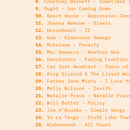
8.
Courtney Barnett – Sometimes I
9.
Ought – Sun Coming Down
10.
Beach House – Depression Che
11.
Joanna Newsom – Divers
12.
Horsebeach – II
13.
Gum – Glamorous Damage
14.
Motorama – Poverty
15.
Mac Demarco – Another One
16.
Deerhunter – Fading Frontier
17.
Car Seat Headrest – Teens of
18.
King Gizzard & The Lizard Wi
19.
Father John Misty – I Love Y
20.
Molly Nilsson – Zenith
21.
Natalie Prass – Natalie Pras
22.
Will Butler – Policy
23.
Jim O’Rourke – Simple Songs
24.
Yo La Tengo – Stuff Like Tha
25.
Widowspeak – All Yours