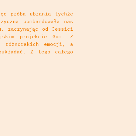
ięc próba ubrania tychże
zyczna bombardowała nas
u, zaczynając od Jessici
jskim projekcie Gum. Z
i różnorakich emocji, a
oukładać. Z tego całego