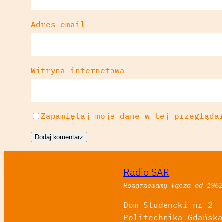
Adres email
Witryna internetowa
Zapamiętaj moje dane w tej przegląda
Radio SAR
Rozgrzewamy łącza od 196
Dom Studencki nr 2
Politechnika Gdańsk