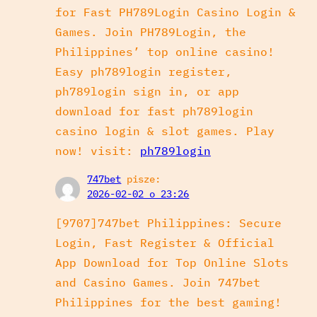
for Fast PH789Login Casino Login &
Games. Join PH789Login, the
Philippines’ top online casino!
Easy ph789login register,
ph789login sign in, or app
download for fast ph789login
casino login & slot games. Play
now! visit:
ph789login
747bet
pisze:
2026-02-02 o 23:26
[9707]747bet Philippines: Secure
Login, Fast Register & Official
App Download for Top Online Slots
and Casino Games. Join 747bet
Philippines for the best gaming!