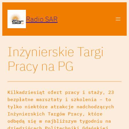
Radio SAR
Inżynierskie Targi
Pracy na PG
Kilkadziesiąt ofert pracy i staży, 23
bezpłatne warsztaty i szkolenia – to
tylko niektóre atrakcje nadchodzących
Inżynierskich Targów Pracy, które
odbędą się w najbliższym tygodniu na
dziedzińcach Politechniki Gdańskiej.