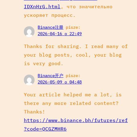
IDXnHrG.html
, что значительно
ускоряет процесс.
Binance注册
pisze:
2026-04-16 o 22:49
Thanks for sharing. I read many of
your blog posts, cool, your blog
is very good.
Binance开户
pisze:
2026-05-09 o 04:48
Your article helped me a lot, is
there any more related content?
Thanks!
https://www.binance.bh/futures/ref
?code=QCGZMHR6