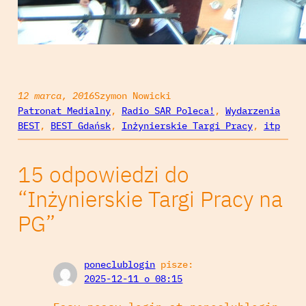
12 marca, 2016
Szymon Nowicki
Patronat Medialny
, 
Radio SAR Poleca!
, 
Wydarzenia
BEST
, 
BEST Gdańsk
, 
Inżynierskie Targi Pracy
, 
itp
15 odpowiedzi do
“Inżynierskie Targi Pracy na
PG”
poneclublogin
pisze:
2025-12-11 o 08:15