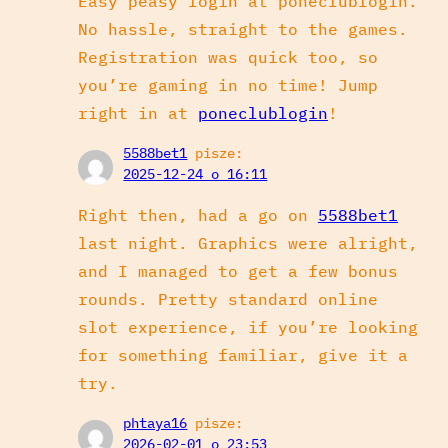
Easy peasy login at poneclublogin.
No hassle, straight to the games.
Registration was quick too, so
you’re gaming in no time! Jump
right in at
poneclublogin
!
5588bet1
pisze:
2025-12-24 o 16:11
Right then, had a go on
5588bet1
last night. Graphics were alright,
and I managed to get a few bonus
rounds. Pretty standard online
slot experience, if you’re looking
for something familiar, give it a
try.
phtaya16
pisze:
2026-02-01 o 23:53