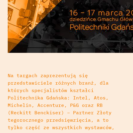
Na targach zaprezentują się
przedstawiciele różnych branż, dla
których specjalistów kształci
Politechnika Gdańska: Intel, Atos,
Michelin, Accenture, P&G oraz RB
(Reckitt Benckiser) – Partner Złoty
tegorocznego przedsięwzięcia, a to
tylko część ze wszystkich wystawców,