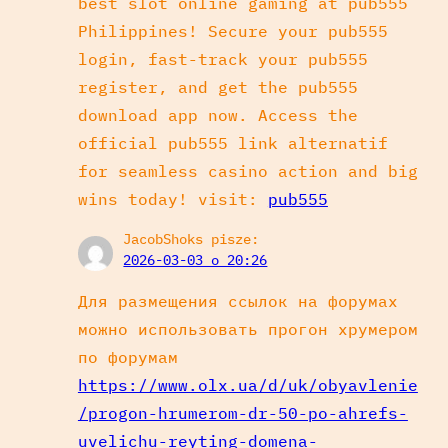
best slot online gaming at pub555
Philippines! Secure your pub555
login, fast-track your pub555
register, and get the pub555
download app now. Access the
official pub555 link alternatif
for seamless casino action and big
wins today! visit:
pub555
JacobShoks
pisze:
2026-03-03 o 20:26
Для размещения ссылок на форумах
можно использовать прогон хрумером
по форумам
https://www.olx.ua/d/uk/obyavlenie
/progon-hrumerom-dr-50-po-ahrefs-
uvelichu-reyting-domena-