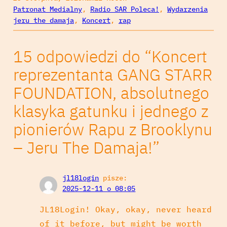
Patronat Medialny
, 
Radio SAR Poleca!
, 
Wydarzenia
jeru the damaja
, 
Koncert
, 
rap
15 odpowiedzi do “Koncert
reprezentanta GANG STARR
FOUNDATION, absolutnego
klasyka gatunku i jednego z
pionierów Rapu z Brooklynu
– Jeru The Damaja!”
jl18login
pisze:
2025-12-11 o 08:05
JL18Login! Okay, okay, never heard
of it before, but might be worth