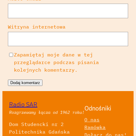
Witryna internetowa
Zapamiętaj moje dane w tej
przeglądarce podczas pisania
kolejnych komentarzy.
Radio SAR
Odnośniki
Rozgrzewamy łącza od 1962 roku!
O nas
Dom Studencki nr 2
Ramówka
Politechnika Gdańska
Dołącz do nas!