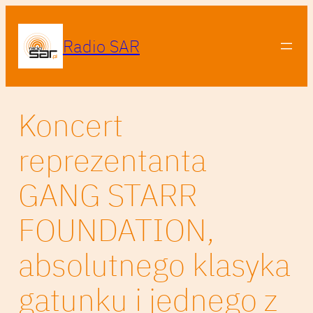
Radio SAR
Koncert
reprezentanta
GANG STARR
FOUNDATION,
absolutnego klasyka
gatunku i jednego z