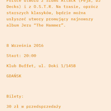
Polsce utworu z Slums Attack (Peja, DJ
Decks) i z O.S.T.R. Na trasie, oprócz
starszych klasyków, będzie można
usłyszeć utwory promujący najnowszy
album Jeru “The Hammer”.
8 Września 2016
Start: 20:00
Klub Buffet, ul. Doki 1/145B
GDAŃSK
Bilety
:
30 zł w przedsprzedaży