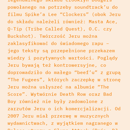
powołanego na potrzeby soundtrack’u do
filmu Spike’a Lee “Clockers” (obok Jeru
do składu należeli również: Masta Ace,
Q-Tip (Tribe Called Quest), O.C. czy
Buckshot). Twórczość Jeru można
zaklasyfikować do świadomego rapu –
jego teksty są przepełnione przekazem
wiedzy i pozytywnych wartości. Poglądy
Jeru bywają też kontrowersyjne, co
doprowadziło do małego “beef’u” z grupą
“The Fugees”, których zaczepkę w stronę
Jeru można usłyszeć na albumie “The
Score”. Wytwórnie Death Row oraz Bad
Boy również nie były zadowolone z
zarzutów Jeru o ich komercjalizacji. Od
2007 Jeru miał przerwę w muzycznych
wydawnictwach, z wyjątkiem nagranego w