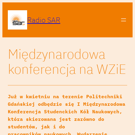
Radio SAR
Międzynarodowa
konferencja na WZiE
Już w kwietniu na terenie Politechniki
Gdańskiej odbędzie się I Międzynarodowa
Konferencja Studenckich Kół Naukowych,
która skierowana jest zarówno do
studentów, jak i do
pracowników naukowych. Wydarzenie