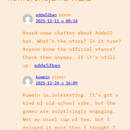
adda52ban
pisze:
2025-12-11 o 08:14
Heard some chatter about Adda52
ban. What’s the story? Is it true?
Anyone know the official stance?
Check them anyway, if it’s still
up:
adda52ban
kuwwin
pisze:
2025-12-24 o 16:09
Kuwwin is…interesting. It’s got a
kind of old-school vibe, but the
games are surprisingly engaging.
Not my usual cup of tea, but I
enjoyed it more than I thought I