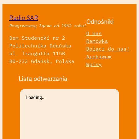
Radio SAR
Odnośniki
Rozgrzewamy łącza od 1962 roku!
O nas
Dom Studencki nr 2
Ramówka
Politechnika Gdańska
Dołącz do nas!
ul. Traugutta 115B
Archiwum
80-233 Gdańsk, Polska
Wpisy
Lista odtwarzania