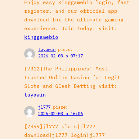
Enjoy easy Kinggamebio login, fast
register, and our official app
download for the ultimate gaming
experience. Join today! visit:
kinggamebio
tayawin
pisze:
2026-02-03 o 07:17
[7312]The Philippines’ Most
Trusted Online Casino for Legit
Slots and GCash Betting visit:
tayawin
jl777
pisze:
2026-02-03 o 16:06
[7399]jl777 slots|jl777
download|jl777 login|jl777