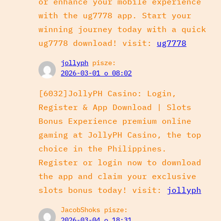
or enhance your mobile experience
with the ug7778 app. Start your
winning journey today with a quick
ug7778 download! visit:
ug7778
jollyph
pisze:
2026-03-01 o 08:02
[6032]JollyPH Casino: Login,
Register & App Download | Slots
Bonus Experience premium online
gaming at JollyPH Casino, the top
choice in the Philippines.
Register or login now to download
the app and claim your exclusive
slots bonus today! visit:
jollyph
JacobShoks
pisze:
2026-03-04 o 18:31