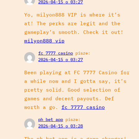
2026-04-15 o 03:27
Yo, milyon888 VIP is where it’s
at! The perks are legit and the
gameplay’s smooth. Check it out!
milyon888 vip
fc 7777 casino
pisze:
2026-04-15 o 03:27
Been playing at FC 7777 Casino for
a while now and I gotta say, it’s
pretty solid. Good selection of
games and decent payouts. Def
worth a go.
fc 7777 casino
ph bet app
pisze:
2026-04-15 o 03:28
The ph bet app is a game changer!