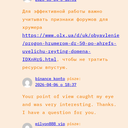
Для эффективной работы важно
учитывать признаки форумов для
хрумера
https://www.olx.ua/d/uk/obyavlenie
/progon-hrumerom-dr-50-po-ahrefs-
uvelichu-reyting-domena-
IDXnHrG.html
, чтобы не тратить
ресурсы впустую.
binance konto
pisze:
2026-04-06 o 18:37
Your point of view caught my eye
and was very interesting. Thanks.
I have a question for you.
milyon888 vip
pisze: