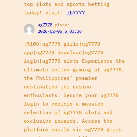
top slots and sports betting
today! visit:
fb7777
ug7778
pisze:
2026-02-05 o 03:36
[5108]ug7778 giris|ug7778
app|ug7778 download|ug7778
login|ug7778 slots Experience the
ultimate online gaming at ug7778,
the Philippines’ premier
destination for casino
enthusiasts. Secure your ug7778
login to explore a massive
selection of ug7778 slots and
exclusive rewards. Access the
platform easily via ug7778 giris