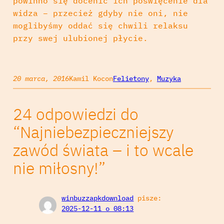
powinno się docenić ich poświęcenie dla
widza – przecież gdyby nie oni, nie
moglibyśmy oddać się chwili relaksu
przy swej ulubionej płycie.
20 marca, 2016
Kamil Kocon
Felietony
, 
Muzyka
24 odpowiedzi do
“Najniebezpieczniejszy
zawód świata – i to wcale
nie miłosny!”
winbuzzapkdownload
pisze:
2025-12-11 o 08:13