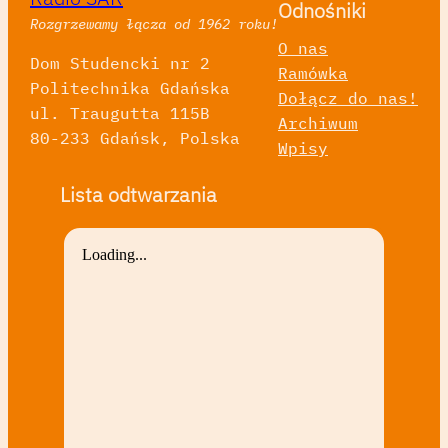
Odnośniki
Rozgrzewamy łącza od 1962 roku!
O nas
Dom Studencki nr 2
Ramówka
Politechnika Gdańska
Dołącz do nas!
ul. Traugutta 115B
Archiwum
80-233 Gdańsk, Polska
Wpisy
Lista odtwarzania