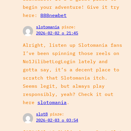
begin your adventure! Give it try
here:
888newbet
slotomania
pisze:
2026-02-02 o 21:45
Alright, listen up Slotomania fans
I’ve been spinning those reels on
No1JilibetLogLogin lately and
gotta say, it’s a decent place to
scratch that Slotomania itch.
Seems legit, but always play
responsibly, yeah? Check it out
here
slotomania
.
slot8
pisze:
2026-02-03 o 03:54