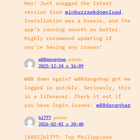
Hey! Just snagged the latest
version from
winbuzzapkdownload
.
Installation was a breeze, and the
app’s running smooth as butter.
Highly recommend updating if
you’re having any issues!
w88dangnhap
pisze:
2025-12-24 o 16:09
W88 down again? w88dangnhap got me
logged in quickly. Seriously, this
is a lifesaver. Check it out if
you have login issues:
w88dangnhap
bl777
pisze:
2026-02-01 o 20:40
[6851]bl777: Top Philippines