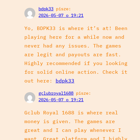
bdpk33
pisze:
2026-05-07 o 19:21
Yo, BDPK33 is where it’s at! Been
playing here for a while now and
never had any issues. The games
are legit and payouts are fast.
Highly recommended if you looking
for solid online action. Check it
out here:
bdpk33
gclubroyal1688
pisze:
2026-05-07 o 19:21
Gclub Royal 1688 is where real
money is given. The games are
great and I can play whenever I
want. Great platform and I highly