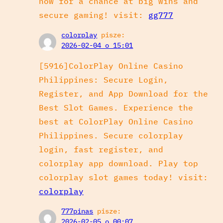
now for a chance at big wins and
secure gaming! visit:
gg777
colorplay
pisze:
2026-02-04 o 15:01
[5916]ColorPlay Online Casino
Philippines: Secure Login,
Register, and App Download for the
Best Slot Games. Experience the
best at ColorPlay Online Casino
Philippines. Secure colorplay
login, fast register, and
colorplay app download. Play top
colorplay slot games today! visit:
colorplay
777pinas
pisze:
2026-02-05 o 00:07