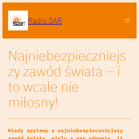
Radio SAR
Najniebezpieczniejs
zy zawód świata – i
to wcale nie
miłosny!
Kiedy spytamy o najniebezpieczniejszy
zawód świata, wielu z nas odpowie, iż