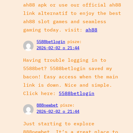
ah88 apk or use our official ah88
link alternatif to enjoy the best
ah88 slot games and seamless
gaming today. visit:
ah88
5588betlogin
pisze:
2026-02-02 o 21:44
Having trouble logging in to
5588bet? 5588betlogin saved my
bacon! Easy access when the main
link is down. Nice and simple.
Click here:
5588betlogin
888newbet
pisze:
2026-02-02 o 21:44
Just starting to explore
888newbet. It’s a great place to