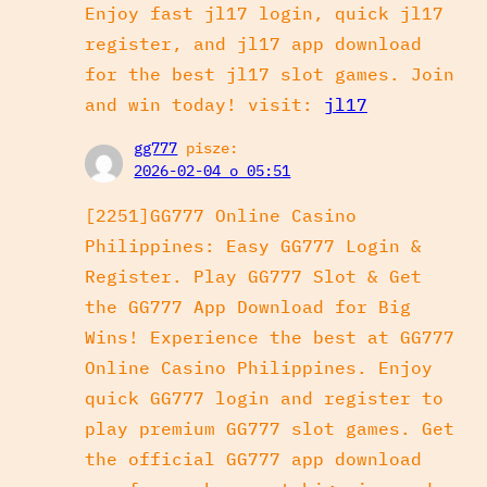
Enjoy fast jl17 login, quick jl17
register, and jl17 app download
for the best jl17 slot games. Join
and win today! visit:
jl17
gg777
pisze:
2026-02-04 o 05:51
[2251]GG777 Online Casino
Philippines: Easy GG777 Login &
Register. Play GG777 Slot & Get
the GG777 App Download for Big
Wins! Experience the best at GG777
Online Casino Philippines. Enjoy
quick GG777 login and register to
play premium GG777 slot games. Get
the official GG777 app download