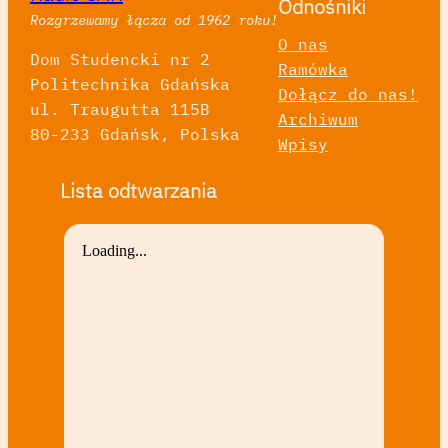
Odnośniki
Rozgrzewamy łącza od 1962 roku!
O nas
Dom Studencki nr 2
Ramówka
Politechnika Gdańska
Dołącz do nas!
ul. Traugutta 115B
Archiwum
80-233 Gdańsk, Polska
Wpisy
Lista odtwarzania