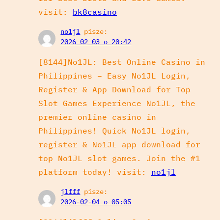
visit:
bk8casino
no1jl
pisze:
2026-02-03 o 20:42
[8144]No1JL: Best Online Casino in
Philippines – Easy No1JL Login,
Register & App Download for Top
Slot Games Experience No1JL, the
premier online casino in
Philippines! Quick No1JL login,
register & No1JL app download for
top No1JL slot games. Join the #1
platform today! visit:
no1jl
jlfff
pisze:
2026-02-04 o 05:05