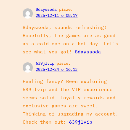
8dayssoda
pisze:
2025-12-11 o 08:17
8dayssoda, sounds refreshing!
Hopefully, the games are as good
as a cold one on a hot day. Let’s
see what you got!
8dayssoda
639jlvip
pisze:
2025-12-24 o 16:13
Feeling fancy? Been exploring
639jlvip and the VIP experience
seems solid. Loyalty rewards and
exclusive games are sweet.
Thinking of upgrading my account!
Check them out:
639jlvip