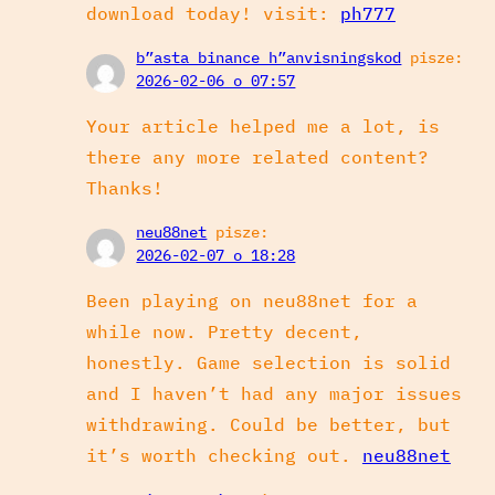
download today! visit:
ph777
b”asta binance h”anvisningskod
pisze:
2026-02-06 o 07:57
Your article helped me a lot, is
there any more related content?
Thanks!
neu88net
pisze:
2026-02-07 o 18:28
Been playing on neu88net for a
while now. Pretty decent,
honestly. Game selection is solid
and I haven’t had any major issues
withdrawing. Could be better, but
it’s worth checking out.
neu88net