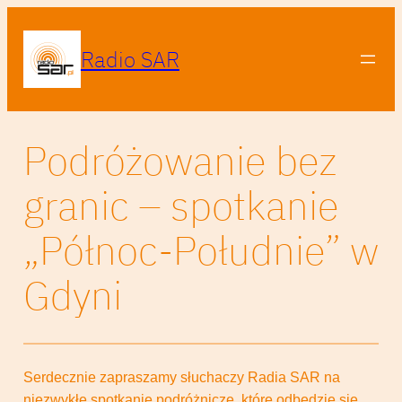
Radio SAR
Podróżowanie bez
granic – spotkanie
„Północ-Południe” w
Gdyni
Serdecznie zapraszamy słuchaczy Radia SAR na
niezwykłe spotkanie podróżnicze, które odbędzie się