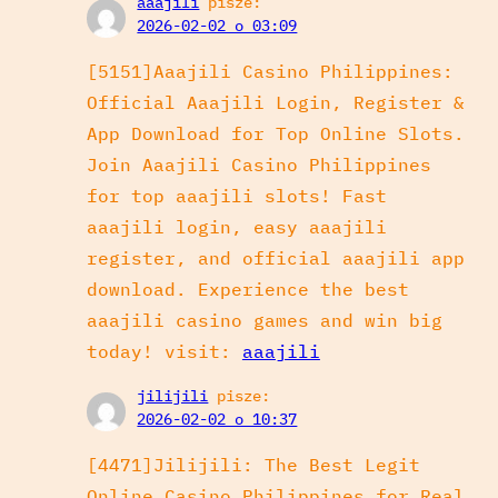
aaajili
pisze:
2026-02-02 o 03:09
[5151]Aaajili Casino Philippines:
Official Aaajili Login, Register &
App Download for Top Online Slots.
Join Aaajili Casino Philippines
for top aaajili slots! Fast
aaajili login, easy aaajili
register, and official aaajili app
download. Experience the best
aaajili casino games and win big
today! visit:
aaajili
jilijili
pisze:
2026-02-02 o 10:37
[4471]Jilijili: The Best Legit
Online Casino Philippines for Real