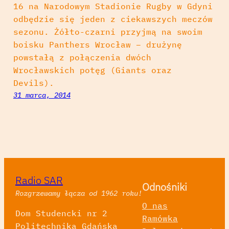
16 na Narodowym Stadionie Rugby w Gdyni
odbędzie się jeden z ciekawszych meczów
sezonu. Żółto-czarni przyjmą na swoim
boisku Panthers Wrocław – drużynę
powstałą z połączenia dwóch
Wrocławskich potęg (Giants oraz
Devils).
31 marca, 2014
Radio SAR
Odnośniki
Rozgrzewamy łącza od 1962 roku!
O nas
Dom Studencki nr 2
Ramówka
Politechnika Gdańska