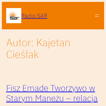
Przejdź
do
Radio SAR
treści
Autor:
Kajetan
Cieślak
Fisz Emade Tworzywo w
Starym Maneżu – relacja