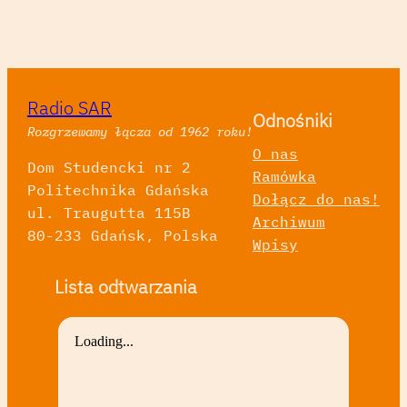
Radio SAR
Odnośniki
Rozgrzewamy łącza od 1962 roku!
O nas
Dom Studencki nr 2
Ramówka
Politechnika Gdańska
Dołącz do nas!
ul. Traugutta 115B
Archiwum
80-233 Gdańsk, Polska
Wpisy
Lista odtwarzania