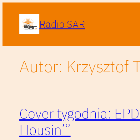
Przejdź
do
Radio SAR
treści
Autor:
Krzysztof 
Cover tygodnia: EP
Housin’”