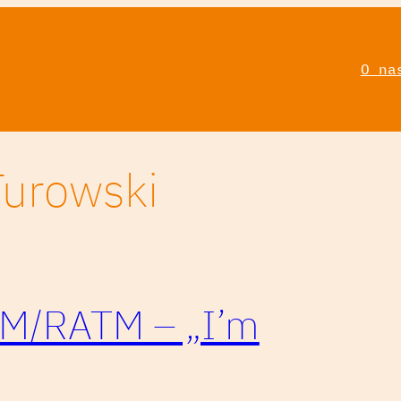
O na
Turowski
DM/RATM – „I’m