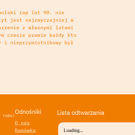
polski rap lat 90. nie
łyt jest najzwyczajniej w
arzenie z własnymi latami
ym czasie prawie każdy kto
y i nieprzymiotnikowy był
Odnośniki
Lista odtwarzania
2 roku!
O nas
Ramówka
a