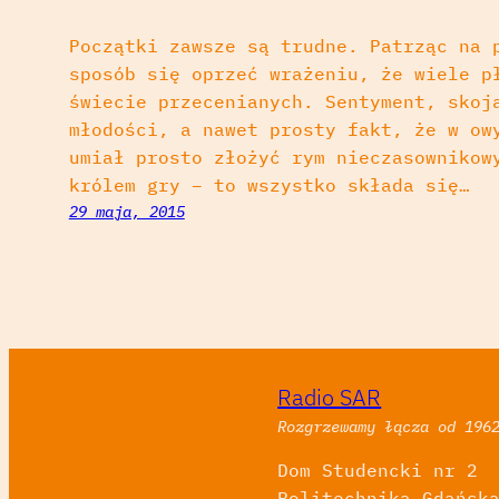
Początki zawsze są trudne. Patrząc na 
sposób się oprzeć wrażeniu, że wiele p
świecie przecenianych. Sentyment, skoj
młodości, a nawet prosty fakt, że w ow
umiał prosto złożyć rym nieczasownikow
królem gry – to wszystko składa się…
29 maja, 2015
Radio SAR
Rozgrzewamy łącza od 196
Dom Studencki nr 2
Politechnika Gdańsk