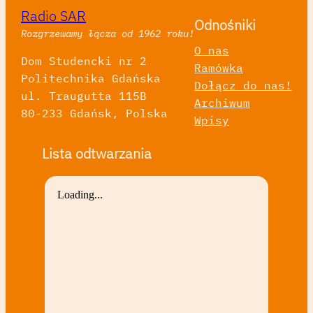
Radio SAR
Odnośniki
Rozgrzewamy łącza od 1962 roku!
O nas
Dom Studencki nr 2
Ramówka
Politechnika Gdańska
Dołącz do nas!
ul. Traugutta 115B
Archiwum
80-233 Gdańsk, Polska
Wpisy
Lista odtwarzania