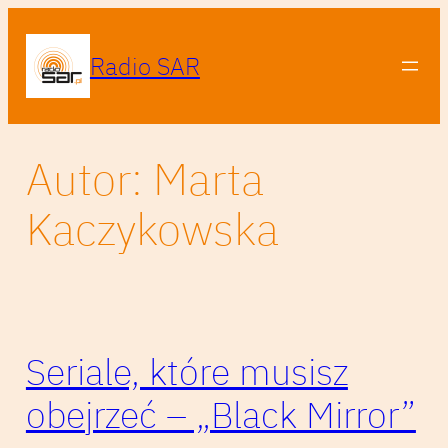
Przejdź
do
Radio SAR
treści
Autor:
Marta
Kaczykowska
Seriale, które musisz
obejrzeć – „Black Mirror”