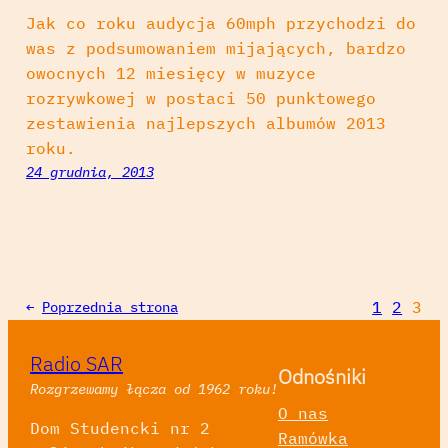
Jak co roku audycja 60mph przychodzi do
was z podsumowaniem mijających, bardzo
owocnych 12 miesięcy w muzyce
rozrywkowej w postaci 50 punktowego
zestawienia najlepszych albumów 2013
roku.
24 grudnia, 2013
1
2
3
←
Poprzednia strona
Radio SAR
Odnośniki
Rozgrzewamy łącza od 1962 roku!
O nas
Dom Studencki nr 2
Ramówka