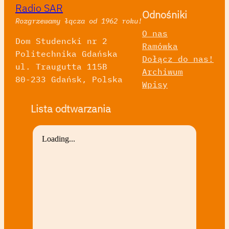
Radio SAR
Odnośniki
Rozgrzewamy łącza od 1962 roku!
O nas
Dom Studencki nr 2
Ramówka
Politechnika Gdańska
Dołącz do nas!
ul. Traugutta 115B
Archiwum
80-233 Gdańsk, Polska
Wpisy
Lista odtwarzania