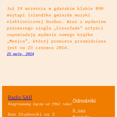
Już 19 września w gdańskim klubie B90
wsytąpi islandzka gwiazda muzyki
elektronicznej GusGus. Wraz z wydaniem
pierwszego singla „Crossfade” artyści
zapowiadają wydanie nowego krążka
„Mexico”, której premiera przewidziana
jest na 23 czerwca 2014.
25 maja, 2014
Radio SAR
Odnośniki
Rozgrzewamy łącza od 1962 roku!
O nas
Dom Studencki nr 2
Ramówka