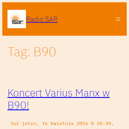
Przejdź
do
Radio SAR
treści
Tag:
B90
Koncert Varius Manx w
B90!
Już jutro, 16 kwietnia 2016 0 20:30,