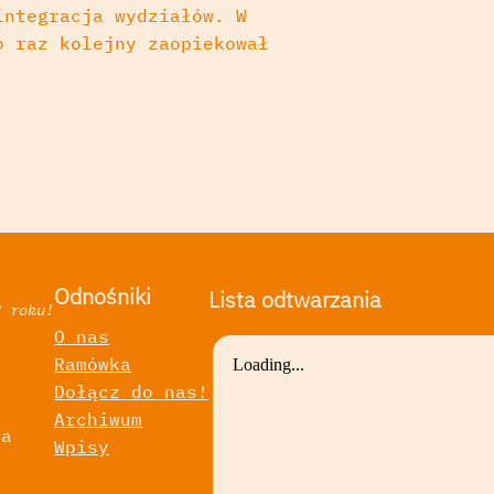
integracja wydziałów. W
o raz kolejny zaopiekował
Odnośniki
Lista odtwarzania
2 roku!
O nas
Ramówka
a
Dołącz do nas!
Archiwum
ka
Wpisy