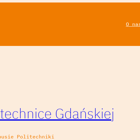
O na
technice Gdańskiej
pusie Politechniki