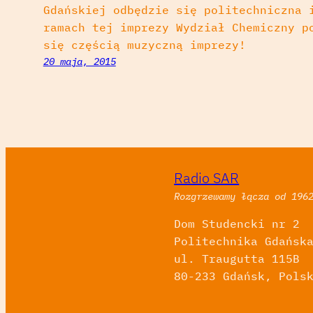
Gdańskiej odbędzie się politechniczna 
ramach tej imprezy Wydział Chemiczny p
się częścią muzyczną imprezy!
20 maja, 2015
Radio SAR
Rozgrzewamy łącza od 196
Dom Studencki nr 2
Politechnika Gdańsk
ul. Traugutta 115B
80-233 Gdańsk, Pols