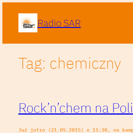
Przejdź
do
Radio SAR
treści
Tag:
chemiczny
Rock’n’chem na Poli
Już jutro (21.05.2015) o 11:30, na kam