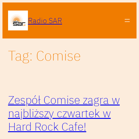
Przejdź
do
Radio SAR
treści
Tag:
Comise
Zespół Comise zagra w
najbliższy czwartek w
Hard Rock Cafe!