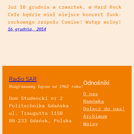
Już 18 grudnia w czwartek, w Hard Rock
Cafe będzie miał miejsce koncert funk-
rockowego zespołu Comise! Wstęp wolny!
16 grudnia, 2014
Radio SAR
Odnośniki
Rozgrzewamy łącza od 1962 roku!
O nas
Dom Studencki nr 2
Ramówka
Politechnika Gdańska
Dołącz do nas!
ul. Traugutta 115B
Archiwum
80-233 Gdańsk, Polska
Wpisy