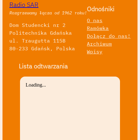
Radio SAR
Odnośniki
Rozgrzewamy łącza od 1962 roku!
O nas
Dom Studencki nr 2
Ramówka
Politechnika Gdańska
Dołącz do nas!
ul. Traugutta 115B
Archiwum
80-233 Gdańsk, Polska
Wpisy
Lista odtwarzania