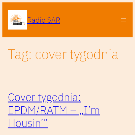
Przejdź
do
Radio SAR
treści
Tag:
cover tygodnia
Cover tygodnia:
EPDM/RATM – „I’m
Housin’”