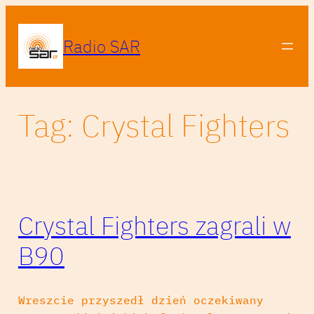
Przejdź
do
Radio SAR
treści
Tag:
Crystal Fighters
Crystal Fighters zagrali w
B90
Wreszcie przyszedł dzień oczekiwany