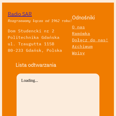
Radio SAR
Odnośniki
Rozgrzewamy łącza od 1962 roku!
O nas
Dom Studencki nr 2
Ramówka
Politechnika Gdańska
Dołącz do nas!
ul. Traugutta 115B
Archiwum
80-233 Gdańsk, Polska
Wpisy
Lista odtwarzania