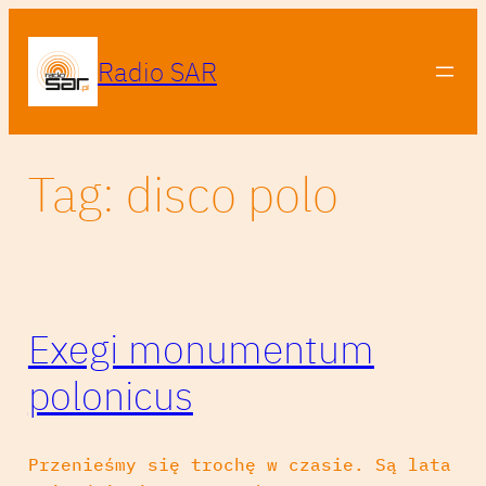
Przejdź
do
Radio SAR
treści
Tag:
disco polo
Exegi monumentum
polonicus
Przenieśmy się trochę w czasie. Są lata