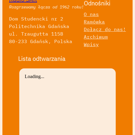
Odnośniki
Rozgrzewamy łącza od 1962 roku!
O nas
Dom Studencki nr 2
Ramówka
Politechnika Gdańska
Dołącz do nas!
ul. Traugutta 115B
Archiwum
80-233 Gdańsk, Polska
Wpisy
Lista odtwarzania