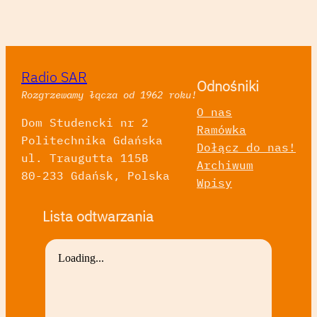
Radio SAR
Odnośniki
Rozgrzewamy łącza od 1962 roku!
O nas
Dom Studencki nr 2
Ramówka
Politechnika Gdańska
Dołącz do nas!
ul. Traugutta 115B
Archiwum
80-233 Gdańsk, Polska
Wpisy
Lista odtwarzania