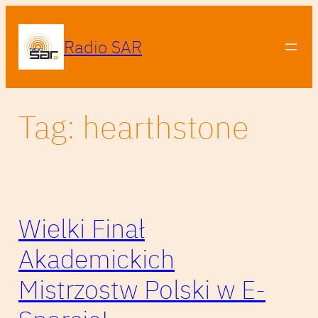
Przejdź
do
Radio SAR
treści
Tag:
hearthstone
Wielki Finał
Akademickich
Mistrzostw Polski w E-