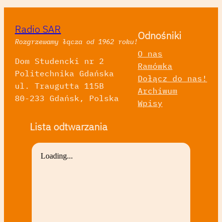
Radio SAR
Odnośniki
Rozgrzewamy łącza od 1962 roku!
O nas
Dom Studencki nr 2
Ramówka
Politechnika Gdańska
Dołącz do nas!
ul. Traugutta 115B
Archiwum
80-233 Gdańsk, Polska
Wpisy
Lista odtwarzania