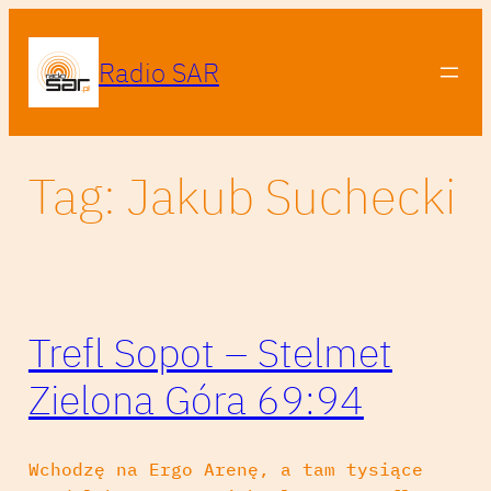
Przejdź
do
Radio SAR
treści
Tag:
Jakub Suchecki
Trefl Sopot – Stelmet
Zielona Góra 69:94
Wchodzę na Ergo Arenę, a tam tysiące