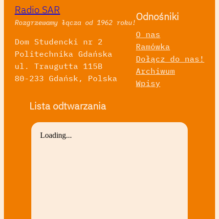
Radio SAR
Odnośniki
Rozgrzewamy łącza od 1962 roku!
O nas
Dom Studencki nr 2
Ramówka
Politechnika Gdańska
Dołącz do nas!
ul. Traugutta 115B
Archiwum
80-233 Gdańsk, Polska
Wpisy
Lista odtwarzania