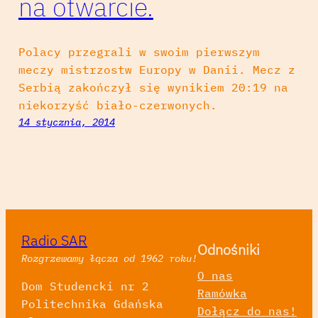
na otwarcie.
Polacy przegrali w swoim pierwszym
meczy mistrzostw Europy w Danii. Mecz z
Serbią zakończył się wynikiem 20:19 na
niekorzyść biało-czerwonych.
14 stycznia, 2014
Radio SAR
Odnośniki
Rozgrzewamy łącza od 1962 roku!
O nas
Dom Studencki nr 2
Ramówka
Politechnika Gdańska
Dołącz do nas!