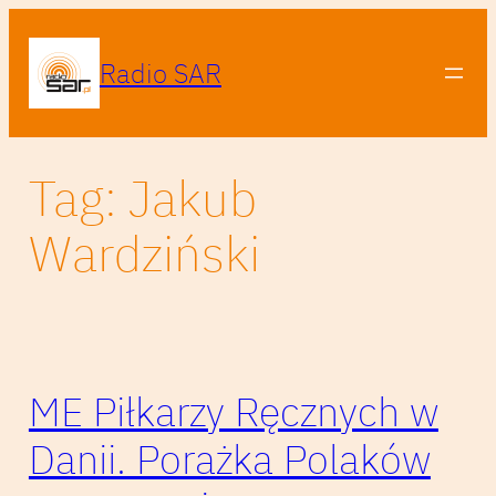
Przejdź
do
Radio SAR
treści
Tag:
Jakub
Wardziński
ME Piłkarzy Ręcznych w
Danii. Porażka Polaków