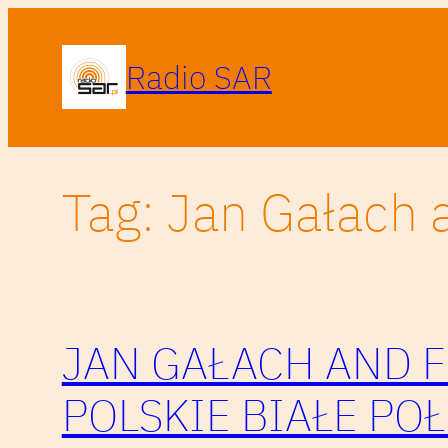
Przejdź
do
Radio SAR
treści
Tag:
Jan Gałach 
JAN GAŁACH AND F
POLSKIE BIAŁE PO