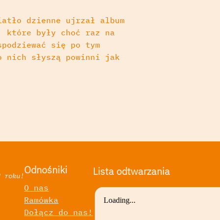
iatło dzienne ujrzał album
, które były choć raz na
spodziewać się po tym
o nich słyszą powinni jak
Odnośniki
Lista odtwarzania
2 roku!
O nas
Ramówka
a
Dołącz do nas!