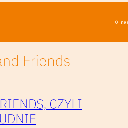
O na
and Friends
RIENDS, CZYLI
ŁUDNIE