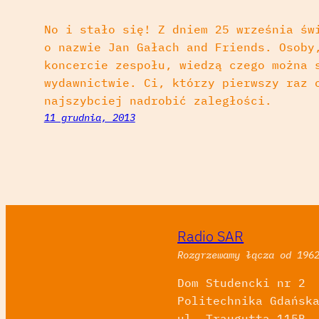
No i stało się! Z dniem 25 września św
o nazwie Jan Gałach and Friends. Osoby
koncercie zespołu, wiedzą czego można 
wydawnictwie. Ci, którzy pierwszy raz 
najszybciej nadrobić zaległości.
11 grudnia, 2013
Radio SAR
Rozgrzewamy łącza od 196
Dom Studencki nr 2
Politechnika Gdańsk
ul. Traugutta 115B