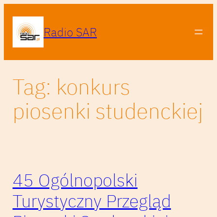
Przejdź
do
Radio SAR
treści
Tag:
konkurs
piosenki studenckiej
45 Ogólnopolski
Turystyczny Przegląd