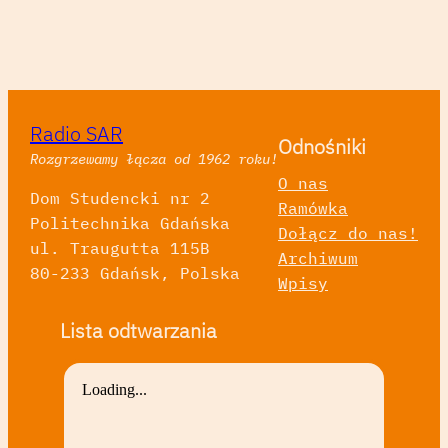
Radio SAR
Odnośniki
Rozgrzewamy łącza od 1962 roku!
O nas
Dom Studencki nr 2
Ramówka
Politechnika Gdańska
Dołącz do nas!
ul. Traugutta 115B
Archiwum
80-233 Gdańsk, Polska
Wpisy
Lista odtwarzania