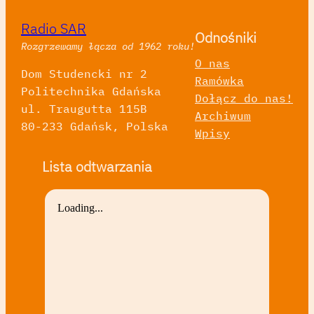
Radio SAR
Odnośniki
Rozgrzewamy łącza od 1962 roku!
O nas
Dom Studencki nr 2
Ramówka
Politechnika Gdańska
Dołącz do nas!
ul. Traugutta 115B
Archiwum
80-233 Gdańsk, Polska
Wpisy
Lista odtwarzania