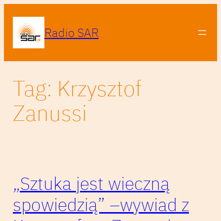
Przejdź
do
Radio SAR
treści
Tag:
Krzysztof
Zanussi
„Sztuka jest wieczną
spowiedzią” –wywiad z