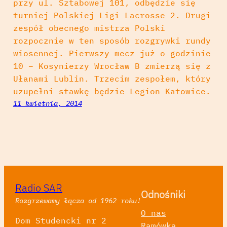
przy ul. Sztabowej 101, odbędzie się
turniej Polskiej Ligi Lacrosse 2. Drugi
zespół obecnego mistrza Polski
rozpocznie w ten sposób rozgrywki rundy
wiosennej. Pierwszy mecz już o godzinie
10 – Kosynierzy Wrocław B zmierzą się z
Ułanami Lublin. Trzecim zespołem, który
uzupełni stawkę będzie Legion Katowice.
11 kwietnia, 2014
Radio SAR
Odnośniki
Rozgrzewamy łącza od 1962 roku!
O nas
Dom Studencki nr 2
Ramówka