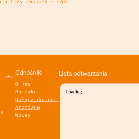
ają trzy zespoły – ŁĄKI
Odnośniki
Lista odtwarzania
2 roku!
O nas
Ramówka
a
Dołącz do nas!
Archiwum
ka
Wpisy