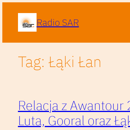
Przejdź
do
Radio SAR
treści
Tag:
Łąki Łan
Relacja z Awantour 
Luta, Gooral oraz Łą