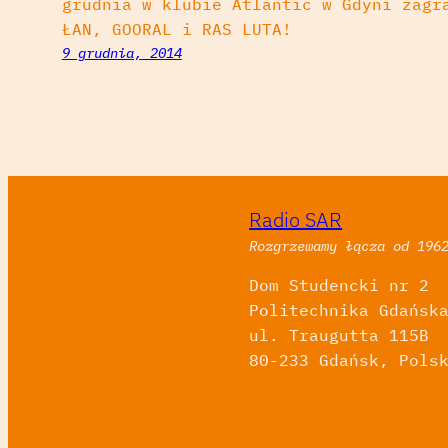
grudnia w klubie Atlantic w Gdyni zagr
ŁAN, GOORAL i RAS LUTA!
9 grudnia, 2014
Radio SAR
Rozgrzewamy łącza od 196
Dom Studencki nr 2
Politechnika Gdańsk
ul. Traugutta 115B
80-233 Gdańsk, Pols