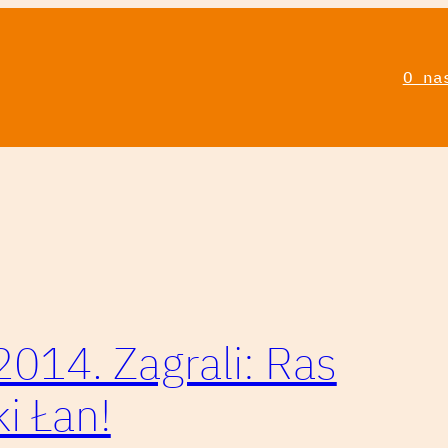
O na
2014. Zagrali: Ras
ki Łan!