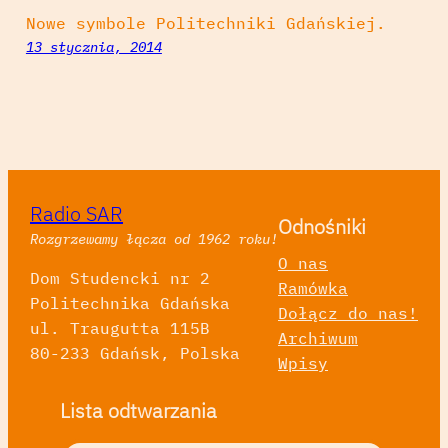
Nowe symbole Politechniki Gdańskiej.
13 stycznia, 2014
Radio SAR
Odnośniki
Rozgrzewamy łącza od 1962 roku!
O nas
Dom Studencki nr 2
Ramówka
Politechnika Gdańska
Dołącz do nas!
ul. Traugutta 115B
Archiwum
80-233 Gdańsk, Polska
Wpisy
Lista odtwarzania