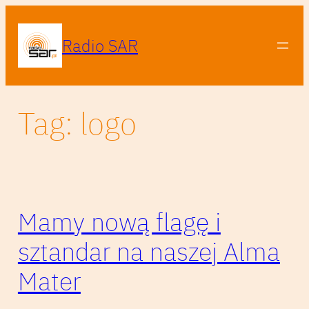
Przejdź
do
Radio SAR
treści
Tag:
logo
Mamy nową flagę i
sztandar na naszej Alma
Mater