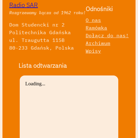
Radio SAR
Odnośniki
Rozgrzewamy łącza od 1962 roku!
O nas
Dom Studencki nr 2
Ramówka
Politechnika Gdańska
Dołącz do nas!
ul. Traugutta 115B
Archiwum
80-233 Gdańsk, Polska
Wpisy
Lista odtwarzania