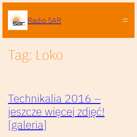
Przejdź
do
Radio SAR
treści
Tag:
Loko
Technikalia 2016 –
jeszcze więcej zdjęć!
[galeria]